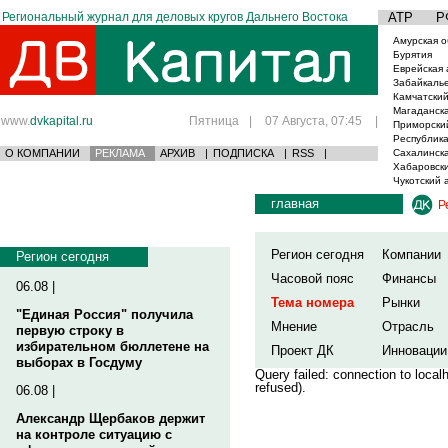
Региональный журнал для деловых кругов Дальнего Востока
АТР
Р
Амурская о
Бурятия
Еврейская 
Забайкаль
Камчатский
Магаданска
www.
dvkapital.ru
Пятница
|
07 Августа, 07:45
|
Приморски
Республика
О КОМПАНИИ
РЕКЛАМА
АРХИВ
|
ПОДПИСКА
|
RSS
|
Сахалинска
Хабаровски
Чукотский 
главная
Р
Регион сегодня
Компании
Регион сегодня
Часовой пояс
Финансы
06.08 |
Тема номера
Рынки
"Единая Россия" получила
Мнение
Отрасль
первую строку в
избирательном бюллетене на
Проект ДК
Инновации
выборах в Госдуму
Query failed: connection to loca
refused).
06.08 |
Александр Щербаков держит
на контроле ситуацию с