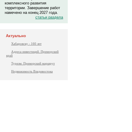
комплексного развития
территории. Завершение работ
намечено на конец 2027 года.
статьи раздела
Актуально
Хабаровску - 160 лет
Адреса инвестиций. Приморский
край
Туризм: Приморский маршрут
Недвижимость Владивостока