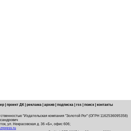
ер
|
проект ДК
|
реклама
|
архив
|
подписка
|
rss
|
поиск
|
контакты
тственностью "Издательская компания "Золотой Рог" (ОГРН 1162536095358)
ксандрович
ток, ул. Некрасовская д. 36 «Б», офис 606;
zrpress.ru