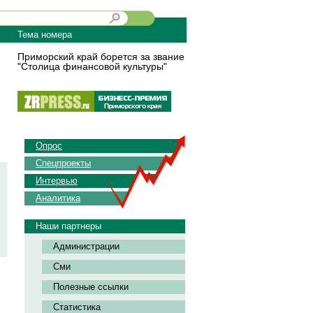
Тема номера
Приморский край борется за звание
"Столица финансовой культуры"
Опрос
Спецпроекты
Интервью
Аналитика
Наши партнеры
Администрации
Сми
Полезные ссылки
Статистика