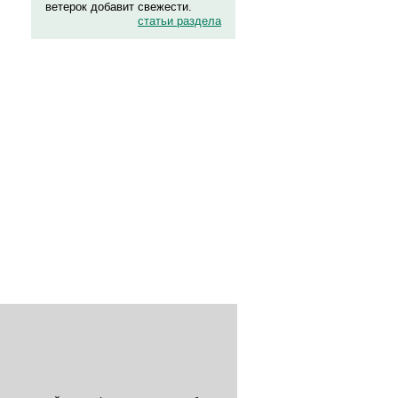
ветерок добавит свежести.
статьи раздела