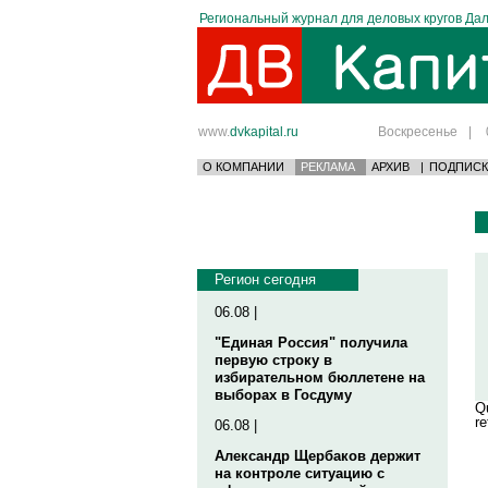
Региональный журнал для деловых кругов Дал
www.
dvkapital.ru
Воскресенье
|
О КОМПАНИИ
РЕКЛАМА
АРХИВ
|
ПОДПИСК
Регион сегодня
06.08 |
"Единая Россия" получила
первую строку в
избирательном бюллетене на
выборах в Госдуму
Qu
re
06.08 |
Александр Щербаков держит
на контроле ситуацию с