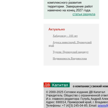
комплексного развития
территории. Завершение работ
намечено на конец 2027 года.
статьи раздела
Актуально
Хабаровску - 160 лет
Адреса инвестиций. Приморский
край
Туризм: Приморский маршрут
Недвижимость Владивостока
о компании
|
свежий ном
© 2000-2025 Сетевое издание ДВ Капитал
Учредитель: Общество с ограниченной отве
И.о. главного редактора: Голубь Андрей Але
Адрес: 690014, Приморский край, г. Владивос
Телефоны: +7 (423) 245-04-85; Email:
priem@