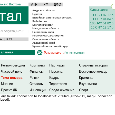
ьнего Востока
АТР
РФ
ДФО
Курсы валют
Амурская область
Бурятия
1 USD
82.17 р.
Еврейская автономная область
1 EUR
94.84 р.
Забайкалье
100 JPY
51.82 р.
Камчатский край
10 CNY
12.17 р.
Магаданская область
09 Августа, 02:03
|
Приморский край
Республика Саха (Якутия)
А
|
RSS
|
Сахалинская область
Хабаровский край
Чукотский автономный округ
главная
Рекомендует:
Регион сегодня
Регион сегодня
Компании
Партнеры
Страницы истории
Часовой пояс
Финансы
Персона
Восточное кольцо
Тема номера
Рынки
Кадры
Криминал
Мнение
Отрасль
Территория
Вкус жизни
Проект ДК
Инновации
Среда обитания
Спорт
ery failed: connection to localhost:9312 failed (errno=111, msg=Connection
fused).