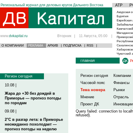
Региональный журнал для деловых кругов Дальнего Востока
АТР
Р
Амурская о
Бурятия
Еврейская 
Забайкаль
Камчатский
Магаданска
www.
dvkapital.ru
Вторник
|
11 Августа, 05:00
|
Приморски
Республика
О КОМПАНИИ
РЕКЛАМА
АРХИВ
|
ПОДПИСКА
|
RSS
|
Сахалинска
Хабаровски
Чукотский 
главная
Р
Регион сегодня
Компании
Регион сегодня
Часовой пояс
Финансы
10.08 |
Тема номера
Рынки
Жара до +30 без дождей в
Мнение
Отрасль
Приморье — прогноз погоды
по городам
Проект ДК
Инновации
09.08 |
Query failed: connection to loca
refused).
2°C в разгар лета: в Приморье
неожиданно похолодает —
прогноз погоды на неделю