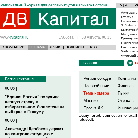
Региональный журнал для деловых кругов Дальнего Востока
АТР
Р
Амурская о
Бурятия
Еврейская 
Забайкаль
Камчатский
Магаданска
www.
dvkapital.ru
Суббота
|
08 Августа, 06:23
|
Приморски
Республика
О КОМПАНИИ
РЕКЛАМА
АРХИВ
|
ПОДПИСКА
|
RSS
|
Сахалинска
Хабаровски
Чукотский 
главная
Р
Регион сегодня
Компании
Регион сегодня
Часовой пояс
Финансы
06.08 |
Тема номера
Рынки
"Единая Россия" получила
Мнение
Отрасль
первую строку в
избирательном бюллетене на
Проект ДК
Инновации
выборах в Госдуму
Query failed: connection to loca
refused).
06.08 |
Александр Щербаков держит
на контроле ситуацию с