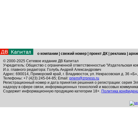
о компании
|
свежий номер
|
проект ДК
|
реклама
|
архи
© 2000-2025 Сетевое издание ДВ Капитал
Учредитель: Общество с ограниченной ответственностью "Издательская ко
И.о. главного редактора: Голубь Андрей Александрович
Адрес: 690014, Приморский край, г. Владивосток, ул. Некрасовская д. 36 «Б»
Телефоны: +7 (423) 245-04-85; Email:
priem@zrpress.ru
Регистрационный номер и дата принятия решения о регистрации: серия Эл
надзору в сфере связи, информационных технологий и массовых коммуник
Содержит информационную продукцию категории 18+.
Политика конфиден