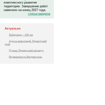
комплексного развития
территории. Завершение работ
намечено на конец 2027 года.
статьи раздела
Актуально
Хабаровску - 160 лет
Адреса инвестиций. Приморский
край
Туризм: Приморский маршрут
Недвижимость Владивостока