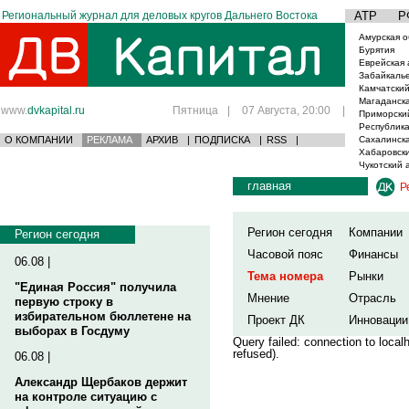
Региональный журнал для деловых кругов Дальнего Востока
АТР
Р
Амурская о
Бурятия
Еврейская 
Забайкаль
Камчатский
Магаданска
www.
dvkapital.ru
Пятница
|
07 Августа, 20:00
|
Приморски
Республика
О КОМПАНИИ
РЕКЛАМА
АРХИВ
|
ПОДПИСКА
|
RSS
|
Сахалинска
Хабаровски
Чукотский 
главная
Р
Регион сегодня
Компании
Регион сегодня
Часовой пояс
Финансы
06.08 |
Тема номера
Рынки
"Единая Россия" получила
Мнение
Отрасль
первую строку в
избирательном бюллетене на
Проект ДК
Инновации
выборах в Госдуму
Query failed: connection to loca
refused).
06.08 |
Александр Щербаков держит
на контроле ситуацию с