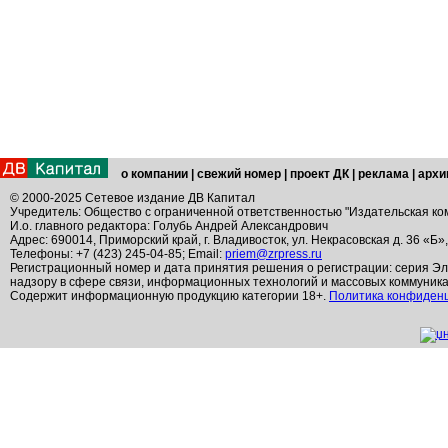
о компании
|
свежий номер
|
проект ДК
|
реклама
|
архи
© 2000-2025 Сетевое издание ДВ Капитал
Учредитель: Общество с ограниченной ответственностью "Издательская ко
И.о. главного редактора: Голубь Андрей Александрович
Адрес: 690014, Приморский край, г. Владивосток, ул. Некрасовская д. 36 «Б»
Телефоны: +7 (423) 245-04-85; Email:
priem@zrpress.ru
Регистрационный номер и дата принятия решения о регистрации: серия Эл
надзору в сфере связи, информационных технологий и массовых коммуник
Содержит информационную продукцию категории 18+.
Политика конфиден