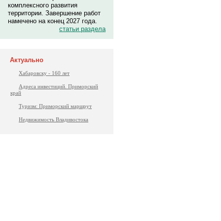
комплексного развития
территории. Завершение работ
намечено на конец 2027 года.
статьи раздела
Актуально
Хабаровску - 160 лет
Адреса инвестиций. Приморский
край
Туризм: Приморский маршрут
Недвижимость Владивостока