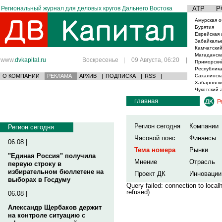
Региональный журнал для деловых кругов Дальнего Востока
АТР
Р
Амурская о
Бурятия
Еврейская 
Забайкаль
Камчатский
Магаданска
www.
dvkapital.ru
Воскресенье
|
09 Августа, 06:20
|
Приморски
Республика
О КОМПАНИИ
РЕКЛАМА
АРХИВ
|
ПОДПИСКА
|
RSS
|
Сахалинска
Хабаровски
Чукотский 
главная
Р
Регион сегодня
Компании
Регион сегодня
Часовой пояс
Финансы
06.08 |
Тема номера
Рынки
"Единая Россия" получила
Мнение
Отрасль
первую строку в
избирательном бюллетене на
Проект ДК
Инновации
выборах в Госдуму
Query failed: connection to loca
refused).
06.08 |
Александр Щербаков держит
на контроле ситуацию с