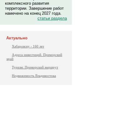
комплексного развития
территории. Завершение работ
намечено на конец 2027 года.
статьи раздела
Актуально
Хабаровску - 160 лет
Адреса инвестиций. Приморский
край
Туризм: Приморский маршрут
Недвижимость Владивостока