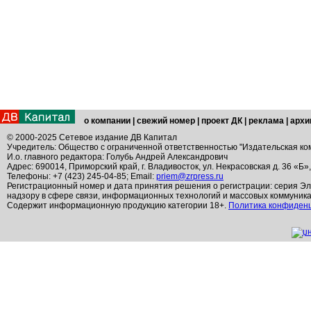
о компании
|
свежий номер
|
проект ДК
|
реклама
|
архи
© 2000-2025 Сетевое издание ДВ Капитал
Учредитель: Общество с ограниченной ответственностью "Издательская ко
И.о. главного редактора: Голубь Андрей Александрович
Адрес: 690014, Приморский край, г. Владивосток, ул. Некрасовская д. 36 «Б»
Телефоны: +7 (423) 245-04-85; Email:
priem@zrpress.ru
Регистрационный номер и дата принятия решения о регистрации: серия Эл
надзору в сфере связи, информационных технологий и массовых коммуник
Содержит информационную продукцию категории 18+.
Политика конфиден