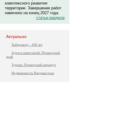
комплексного развития
территории. Завершение работ
намечено на конец 2027 года.
статьи раздела
Актуально
Хабаровску - 160 лет
Адреса инвестиций. Приморский
край
Туризм: Приморский маршрут
Недвижимость Владивостока