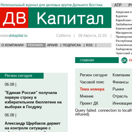
Региональный журнал для деловых кругов Дальнего Востока
АТР
Р
Амурская о
Бурятия
Еврейская 
Забайкаль
Камчатский
Магаданска
www.
dvkapital.ru
Суббота
|
08 Августа, 11:33
|
Приморски
Республика
О КОМПАНИИ
РЕКЛАМА
АРХИВ
|
ПОДПИСКА
|
RSS
|
Сахалинска
Хабаровски
Чукотский 
главная
Р
Регион сегодня
Компании
Регион сегодня
Часовой пояс
Финансы
06.08 |
Тема номера
Рынки
"Единая Россия" получила
Мнение
Отрасль
первую строку в
избирательном бюллетене на
Проект ДК
Инновации
выборах в Госдуму
Query failed: connection to loca
refused).
06.08 |
Александр Щербаков держит
на контроле ситуацию с