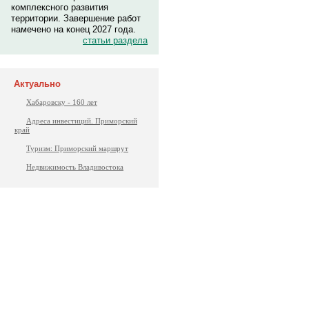
комплексного развития
территории. Завершение работ
намечено на конец 2027 года.
статьи раздела
Актуально
Хабаровску - 160 лет
Адреса инвестиций. Приморский
край
Туризм: Приморский маршрут
Недвижимость Владивостока