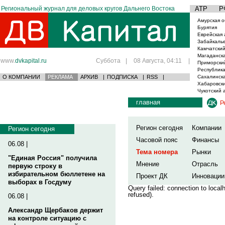
Региональный журнал для деловых кругов Дальнего Востока
АТР
Р
Амурская о
Бурятия
Еврейская 
Забайкаль
Камчатский
Магаданска
www.
dvkapital.ru
Суббота
|
08 Августа, 04:11
|
Приморски
Республика
О КОМПАНИИ
РЕКЛАМА
АРХИВ
|
ПОДПИСКА
|
RSS
|
Сахалинска
Хабаровски
Чукотский 
главная
Р
Регион сегодня
Компании
Регион сегодня
Часовой пояс
Финансы
06.08 |
Тема номера
Рынки
"Единая Россия" получила
Мнение
Отрасль
первую строку в
избирательном бюллетене на
Проект ДК
Инновации
выборах в Госдуму
Query failed: connection to loca
refused).
06.08 |
Александр Щербаков держит
на контроле ситуацию с