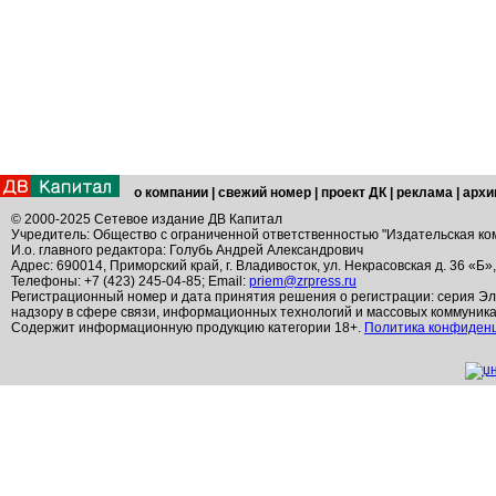
о компании
|
свежий номер
|
проект ДК
|
реклама
|
архи
© 2000-2025 Сетевое издание ДВ Капитал
Учредитель: Общество с ограниченной ответственностью "Издательская ко
И.о. главного редактора: Голубь Андрей Александрович
Адрес: 690014, Приморский край, г. Владивосток, ул. Некрасовская д. 36 «Б»
Телефоны: +7 (423) 245-04-85; Email:
priem@zrpress.ru
Регистрационный номер и дата принятия решения о регистрации: серия Эл
надзору в сфере связи, информационных технологий и массовых коммуник
Содержит информационную продукцию категории 18+.
Политика конфиден