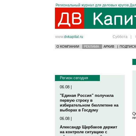
Региональный журнал для деловых кругов Дал
www.
dvkapital.ru
Суббота
|
О КОМПАНИИ
РЕКЛАМА
АРХИВ
|
ПОДПИСК
Регион сегодня
06.08 |
"Единая Россия" получила
первую строку в
избирательном бюллетене на
выборах в Госдуму
Qu
re
06.08 |
Александр Щербаков держит
на контроле ситуацию с