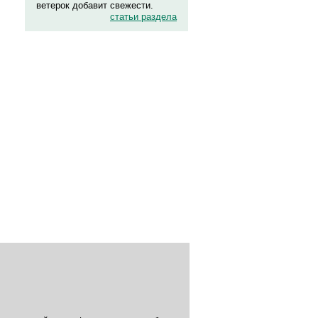
ветерок добавит свежести.
статьи раздела