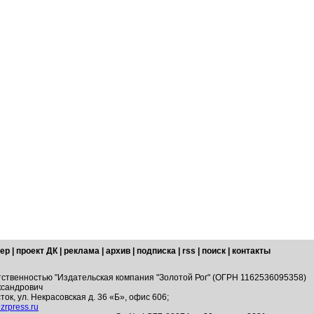
ер
|
проект ДК
|
реклама
|
архив
|
подписка
|
rss
|
поиск
|
контакты
тственностью "Издательская компания "Золотой Рог" (ОГРН 1162536095358)
ксандрович
ток, ул. Некрасовская д. 36 «Б», офис 606;
zrpress.ru