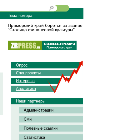
Тема номера
Приморский край борется за звание
"Столица финансовой культуры"
Опрос
Спецпроекты
Интервью
Аналитика
Наши партнеры
Администрации
Сми
Полезные ссылки
Статистика