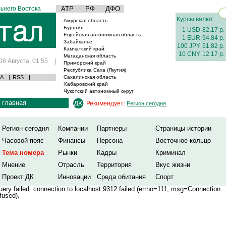
ьнего Востока
АТР
РФ
ДФО
Курсы валют
Амурская область
Бурятия
1 USD
82.17 р.
Еврейская автономная область
1 EUR
94.84 р.
Забайкалье
100 JPY
51.82 р.
Камчатский край
10 CNY
12.17 р.
Магаданская область
08 Августа, 01:55
|
Приморский край
Республика Саха (Якутия)
А
|
RSS
|
Сахалинская область
Хабаровский край
Чукотский автономный округ
главная
Рекомендует:
Регион сегодня
Регион сегодня
Компании
Партнеры
Страницы истории
Часовой пояс
Финансы
Персона
Восточное кольцо
Тема номера
Рынки
Кадры
Криминал
Мнение
Отрасль
Территория
Вкус жизни
Проект ДК
Инновации
Среда обитания
Спорт
ery failed: connection to localhost:9312 failed (errno=111, msg=Connection
fused).