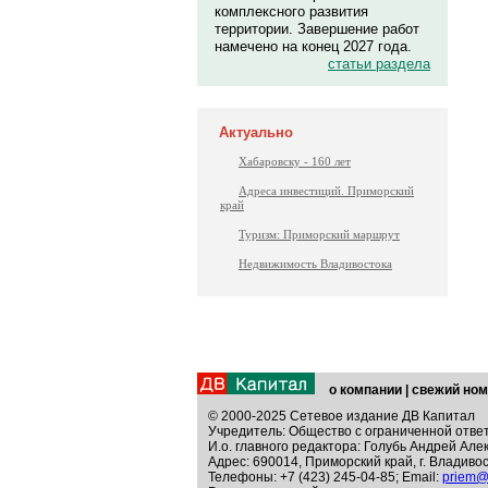
комплексного развития
территории. Завершение работ
намечено на конец 2027 года.
статьи раздела
Актуально
Хабаровску - 160 лет
Адреса инвестиций. Приморский
край
Туризм: Приморский маршрут
Недвижимость Владивостока
о компании
|
свежий ном
© 2000-2025 Сетевое издание ДВ Капитал
Учредитель: Общество с ограниченной отве
И.о. главного редактора: Голубь Андрей Але
Адрес: 690014, Приморский край, г. Владивос
Телефоны: +7 (423) 245-04-85; Email:
priem@