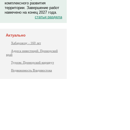
комплексного развития
территории. Завершение работ
намечено на конец 2027 года.
статьи раздела
Актуально
Хабаровску - 160 лет
Адреса инвестиций. Приморский
край
Туризм: Приморский маршрут
Недвижимость Владивостока