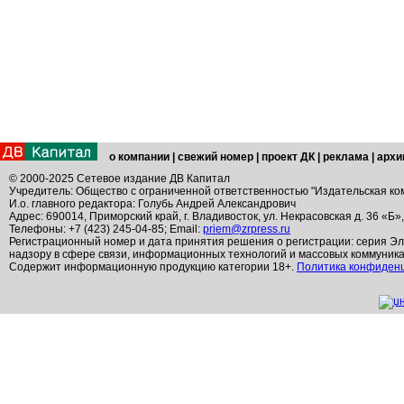
о компании
|
свежий номер
|
проект ДК
|
реклама
|
архи
© 2000-2025 Сетевое издание ДВ Капитал
Учредитель: Общество с ограниченной ответственностью "Издательская ко
И.о. главного редактора: Голубь Андрей Александрович
Адрес: 690014, Приморский край, г. Владивосток, ул. Некрасовская д. 36 «Б»
Телефоны: +7 (423) 245-04-85; Email:
priem@zrpress.ru
Регистрационный номер и дата принятия решения о регистрации: серия Эл
надзору в сфере связи, информационных технологий и массовых коммуник
Содержит информационную продукцию категории 18+.
Политика конфиден