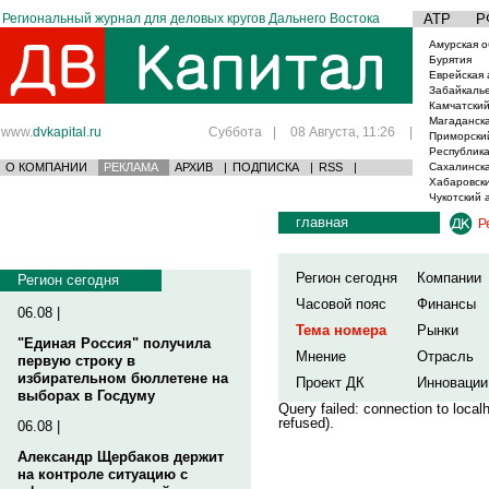
Региональный журнал для деловых кругов Дальнего Востока
АТР
Р
Амурская о
Бурятия
Еврейская 
Забайкаль
Камчатский
Магаданска
www.
dvkapital.ru
Суббота
|
08 Августа, 11:26
|
Приморски
Республика
О КОМПАНИИ
РЕКЛАМА
АРХИВ
|
ПОДПИСКА
|
RSS
|
Сахалинска
Хабаровски
Чукотский 
главная
Р
Регион сегодня
Компании
Регион сегодня
Часовой пояс
Финансы
06.08 |
Тема номера
Рынки
"Единая Россия" получила
Мнение
Отрасль
первую строку в
избирательном бюллетене на
Проект ДК
Инновации
выборах в Госдуму
Query failed: connection to loca
refused).
06.08 |
Александр Щербаков держит
на контроле ситуацию с