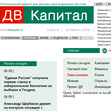
Региональный журнал для деловых кругов Дальнего Востока
АТР
Р
Амурская о
Бурятия
Еврейская 
Забайкаль
Камчатский
Магаданска
www.
dvkapital.ru
Суббота
|
08 Августа, 05:04
|
Приморски
Республика
О КОМПАНИИ
РЕКЛАМА
АРХИВ
|
ПОДПИСКА
|
RSS
|
Сахалинска
Хабаровски
Чукотский 
главная
Р
Регион сегодня
Компании
Регион сегодня
Часовой пояс
Финансы
06.08 |
Тема номера
Рынки
"Единая Россия" получила
Мнение
Отрасль
первую строку в
избирательном бюллетене на
Проект ДК
Инновации
выборах в Госдуму
Query failed: connection to loca
refused).
06.08 |
Александр Щербаков держит
на контроле ситуацию с