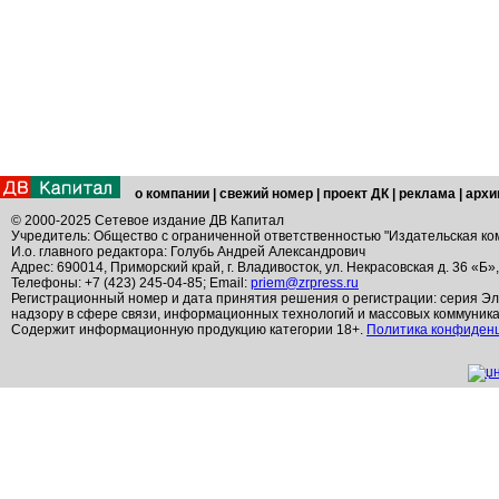
о компании
|
свежий номер
|
проект ДК
|
реклама
|
архи
© 2000-2025 Сетевое издание ДВ Капитал
Учредитель: Общество с ограниченной ответственностью "Издательская ко
И.о. главного редактора: Голубь Андрей Александрович
Адрес: 690014, Приморский край, г. Владивосток, ул. Некрасовская д. 36 «Б»
Телефоны: +7 (423) 245-04-85; Email:
priem@zrpress.ru
Регистрационный номер и дата принятия решения о регистрации: серия Эл
надзору в сфере связи, информационных технологий и массовых коммуник
Содержит информационную продукцию категории 18+.
Политика конфиден