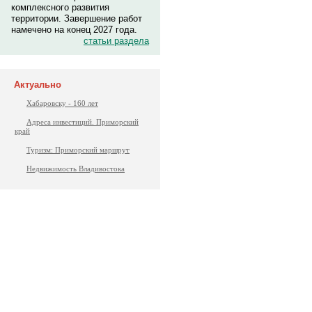
комплексного развития
территории. Завершение работ
намечено на конец 2027 года.
статьи раздела
Актуально
Хабаровску - 160 лет
Адреса инвестиций. Приморский
край
Туризм: Приморский маршрут
Недвижимость Владивостока