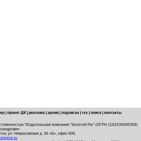
ер
|
проект ДК
|
реклама
|
архив
|
подписка
|
rss
|
поиск
|
контакты
тственностью "Издательская компания "Золотой Рог" (ОГРН 1162536095358)
ксандрович
ток, ул. Некрасовская д. 36 «Б», офис 606;
zrpress.ru