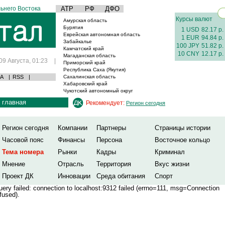
ьнего Востока
АТР
РФ
ДФО
Курсы валют
Амурская область
Бурятия
1 USD
82.17 р.
Еврейская автономная область
1 EUR
94.84 р.
Забайкалье
100 JPY
51.82 р.
Камчатский край
10 CNY
12.17 р.
Магаданская область
09 Августа, 01:23
|
Приморский край
Республика Саха (Якутия)
А
|
RSS
|
Сахалинская область
Хабаровский край
Чукотский автономный округ
главная
Рекомендует:
Регион сегодня
Регион сегодня
Компании
Партнеры
Страницы истории
Часовой пояс
Финансы
Персона
Восточное кольцо
Тема номера
Рынки
Кадры
Криминал
Мнение
Отрасль
Территория
Вкус жизни
Проект ДК
Инновации
Среда обитания
Спорт
ery failed: connection to localhost:9312 failed (errno=111, msg=Connection
fused).