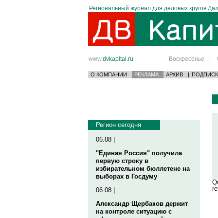
Региональный журнал для деловых кругов Дал
www.
dvkapital.ru
Воскресенье
|
О КОМПАНИИ
РЕКЛАМА
АРХИВ
|
ПОДПИСК
Регион сегодня
06.08 |
"Единая Россия" получила
первую строку в
избирательном бюллетене на
выборах в Госдуму
Qu
re
06.08 |
Александр Щербаков держит
на контроле ситуацию с