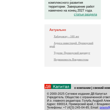
комплексного развития
территории. Завершение работ
намечено на конец 2027 года.
статьи раздела
Актуально
Хабаровску - 160 лет
Адреса инвестиций. Приморский
край
Туризм: Приморский маршрут
Недвижимость Владивостока
о компании
|
свежий ном
© 2000-2025 Сетевое издание ДВ Капитал
Учредитель: Общество с ограниченной отве
И.о. главного редактора: Голубь Андрей Але
Адрес: 690014, Приморский край, г. Владивос
Телефоны: +7 (423) 245-04-85; Email:
priem@