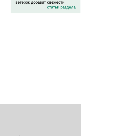
ветерок добавит свежести.
статьи раздела