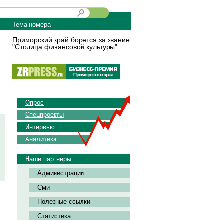
Тема номера
Приморский край борется за звание
"Столица финансовой культуры"
Опрос
Спецпроекты
Интервью
Аналитика
Наши партнеры
Администрации
Сми
Полезные ссылки
Статистика