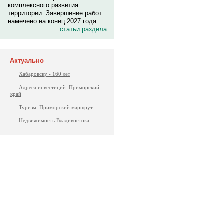
комплексного развития
территории. Завершение работ
намечено на конец 2027 года.
статьи раздела
Актуально
Хабаровску - 160 лет
Адреса инвестиций. Приморский
край
Туризм: Приморский маршрут
Недвижимость Владивостока