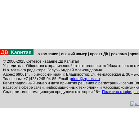
о компании
|
свежий номер
|
проект ДК
|
реклама
|
архи
© 2000-2025 Сетевое издание ДВ Капитал
Учредитель: Общество с ограниченной ответственностью "Издательская ко
И.о. главного редактора: Голубь Андрей Александрович
Адрес: 690014, Приморский край, г. Владивосток, ул. Некрасовская д. 36 «Б»
Телефоны: +7 (423) 245-04-85; Email:
priem@zrpress.ru
Регистрационный номер и дата принятия решения о регистрации: серия Эл
надзору в сфере связи, информационных технологий и массовых коммуник
Содержит информационную продукцию категории 18+.
Политика конфиден