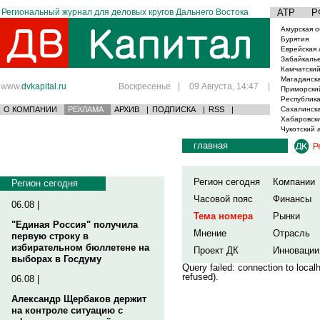
Региональный журнал для деловых кругов Дальнего Востока
АТР
Р
Амурская о
Бурятия
Еврейская 
Забайкаль
Камчатский
Магаданска
www.
dvkapital.ru
Воскресенье
|
09 Августа, 14:47
|
Приморски
Республика
О КОМПАНИИ
РЕКЛАМА
АРХИВ
|
ПОДПИСКА
|
RSS
|
Сахалинска
Хабаровски
Чукотский 
главная
Р
Регион сегодня
Компании
Регион сегодня
Часовой пояс
Финансы
06.08 |
Тема номера
Рынки
"Единая Россия" получила
Мнение
Отрасль
первую строку в
избирательном бюллетене на
Проект ДК
Инновации
выборах в Госдуму
Query failed: connection to loca
refused).
06.08 |
Александр Щербаков держит
на контроле ситуацию с