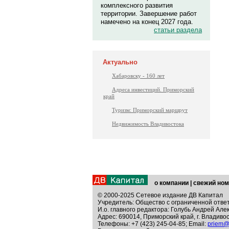
комплексного развития
территории. Завершение работ
намечено на конец 2027 года.
статьи раздела
Актуально
Хабаровску - 160 лет
Адреса инвестиций. Приморский
край
Туризм: Приморский маршрут
Недвижимость Владивостока
о компании
|
свежий ном
© 2000-2025 Сетевое издание ДВ Капитал
Учредитель: Общество с ограниченной отве
И.о. главного редактора: Голубь Андрей Але
Адрес: 690014, Приморский край, г. Владивос
Телефоны: +7 (423) 245-04-85; Email:
priem@