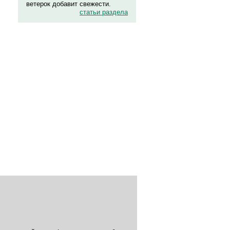
ветерок добавит свежести.
статьи раздела