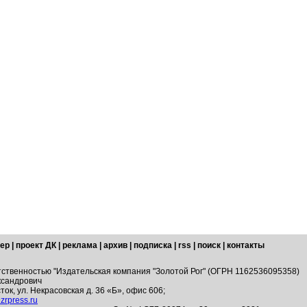
ер
|
проект ДК
|
реклама
|
архив
|
подписка
|
rss
|
поиск
|
контакты
тственностью "Издательская компания "Золотой Рог" (ОГРН 1162536095358)
ксандрович
ток, ул. Некрасовская д. 36 «Б», офис 606;
zrpress.ru