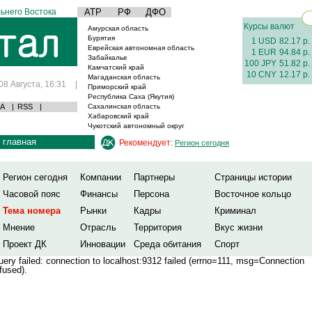
ьнего Востока
АТР
РФ
ДФО
Курсы валют
Амурская область
Бурятия
1 USD
82.17 р.
Еврейская автономная область
1 EUR
94.84 р.
Забайкалье
100 JPY
51.82 р.
Камчатский край
10 CNY
12.17 р.
Магаданская область
08 Августа, 16:31
|
Приморский край
Республика Саха (Якутия)
А
|
RSS
|
Сахалинская область
Хабаровский край
Чукотский автономный округ
главная
Рекомендует:
Регион сегодня
Регион сегодня
Компании
Партнеры
Страницы истории
Часовой пояс
Финансы
Персона
Восточное кольцо
Тема номера
Рынки
Кадры
Криминал
Мнение
Отрасль
Территория
Вкус жизни
Проект ДК
Инновации
Среда обитания
Спорт
ery failed: connection to localhost:9312 failed (errno=111, msg=Connection
fused).