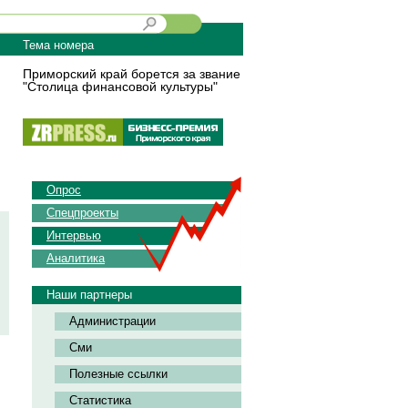
Тема номера
Приморский край борется за звание
"Столица финансовой культуры"
Опрос
Спецпроекты
Интервью
Аналитика
Наши партнеры
Администрации
Сми
Полезные ссылки
Статистика