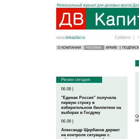
Региональный журнал для деловых кругов Дал
www.
dvkapital.ru
Суббота
|
О КОМПАНИИ
РЕКЛАМА
АРХИВ
|
ПОДПИСК
Регион сегодня
06.08 |
"Единая Россия" получила
первую строку в
избирательном бюллетене на
выборах в Госдуму
Qu
re
06.08 |
Александр Щербаков держит
на контроле ситуацию с