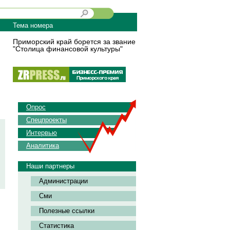
Тема номера
Приморский край борется за звание
"Столица финансовой культуры"
Опрос
Спецпроекты
Интервью
Аналитика
Наши партнеры
Администрации
Сми
Полезные ссылки
Статистика