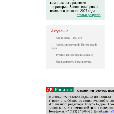
комплексного развития
территории. Завершение работ
намечено на конец 2027 года.
статьи раздела
Актуально
Хабаровску - 160 лет
Адреса инвестиций. Приморский
край
Туризм: Приморский маршрут
Недвижимость Владивостока
о компании
|
свежий ном
© 2000-2025 Сетевое издание ДВ Капитал
Учредитель: Общество с ограниченной отве
И.о. главного редактора: Голубь Андрей Але
Адрес: 690014, Приморский край, г. Владивос
Телефоны: +7 (423) 245-04-85; Email:
priem@