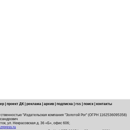
ер
|
проект ДК
|
реклама
|
архив
|
подписка
|
rss
|
поиск
|
контакты
тственностью "Издательская компания "Золотой Рог" (ОГРН 1162536095358)
ксандрович
ток, ул. Некрасовская д. 36 «Б», офис 606;
zrpress.ru