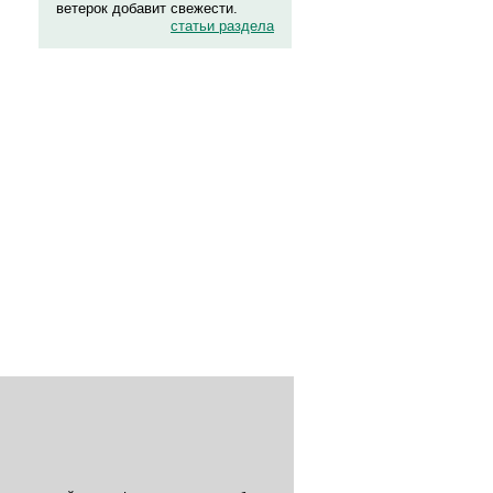
ветерок добавит свежести.
статьи раздела