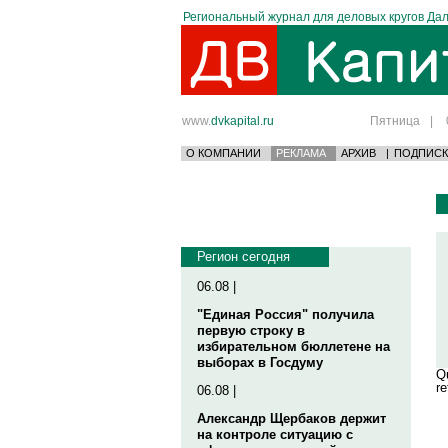
Региональный журнал для деловых кругов Дал
www.
dvkapital.ru
Пятница
|
О КОМПАНИИ
РЕКЛАМА
АРХИВ
|
ПОДПИСК
Регион сегодня
06.08 |
"Единая Россия" получила
первую строку в
избирательном бюллетене на
выборах в Госдуму
Qu
re
06.08 |
Александр Щербаков держит
на контроле ситуацию с