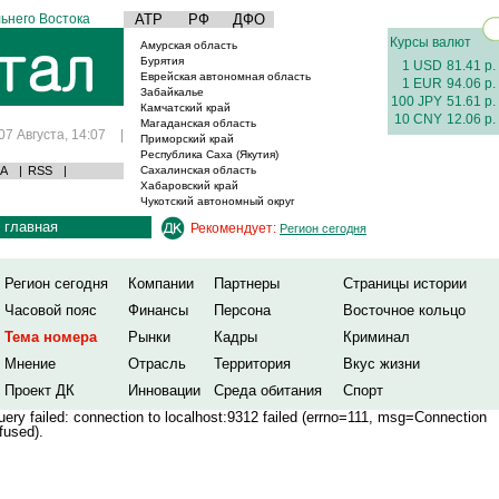
ьнего Востока
АТР
РФ
ДФО
Курсы валют
Амурская область
Бурятия
1 USD
81.41 р.
Еврейская автономная область
1 EUR
94.06 р.
Забайкалье
100 JPY
51.61 р.
Камчатский край
10 CNY
12.06 р.
Магаданская область
07 Августа, 14:07
|
Приморский край
Республика Саха (Якутия)
А
|
RSS
|
Сахалинская область
Хабаровский край
Чукотский автономный округ
главная
Рекомендует:
Регион сегодня
Регион сегодня
Компании
Партнеры
Страницы истории
Часовой пояс
Финансы
Персона
Восточное кольцо
Тема номера
Рынки
Кадры
Криминал
Мнение
Отрасль
Территория
Вкус жизни
Проект ДК
Инновации
Среда обитания
Спорт
ery failed: connection to localhost:9312 failed (errno=111, msg=Connection
fused).