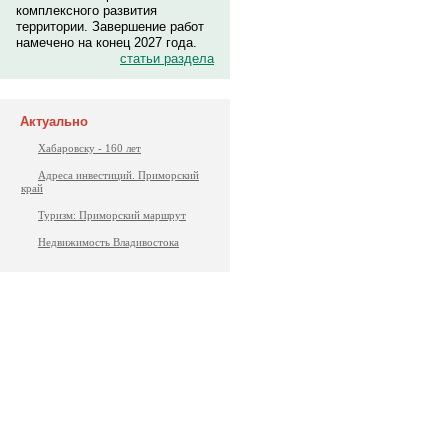
комплексного развития
территории. Завершение работ
намечено на конец 2027 года.
статьи раздела
Актуально
Хабаровску - 160 лет
Адреса инвестиций. Приморский
край
Туризм: Приморский маршрут
Недвижимость Владивостока