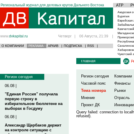
Региональный журнал для деловых кругов Дальнего Востока
АТР
Р
Амурская о
Бурятия
Еврейская 
Забайкаль
Камчатский
Магаданска
www.
dvkapital.ru
Четверг
|
06 Августа, 21:39
|
Приморски
Республика
О КОМПАНИИ
РЕКЛАМА
АРХИВ
|
ПОДПИСКА
|
RSS
|
Сахалинска
Хабаровски
Чукотский 
главная
Р
Регион сегодня
Компании
Регион сегодня
Часовой пояс
Финансы
06.08 |
Тема номера
Рынки
"Единая Россия" получила
Мнение
Отрасль
первую строку в
избирательном бюллетене на
Проект ДК
Инновации
выборах в Госдуму
Query failed: connection to loca
refused).
06.08 |
Александр Щербаков держит
на контроле ситуацию с