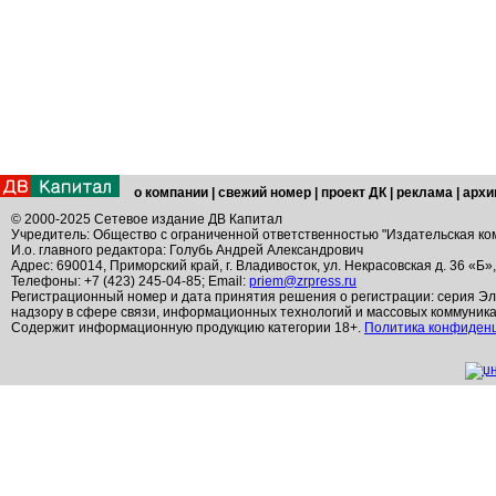
о компании
|
свежий номер
|
проект ДК
|
реклама
|
архи
© 2000-2025 Сетевое издание ДВ Капитал
Учредитель: Общество с ограниченной ответственностью "Издательская ко
И.о. главного редактора: Голубь Андрей Александрович
Адрес: 690014, Приморский край, г. Владивосток, ул. Некрасовская д. 36 «Б»
Телефоны: +7 (423) 245-04-85; Email:
priem@zrpress.ru
Регистрационный номер и дата принятия решения о регистрации: серия Эл
надзору в сфере связи, информационных технологий и массовых коммуник
Содержит информационную продукцию категории 18+.
Политика конфиден