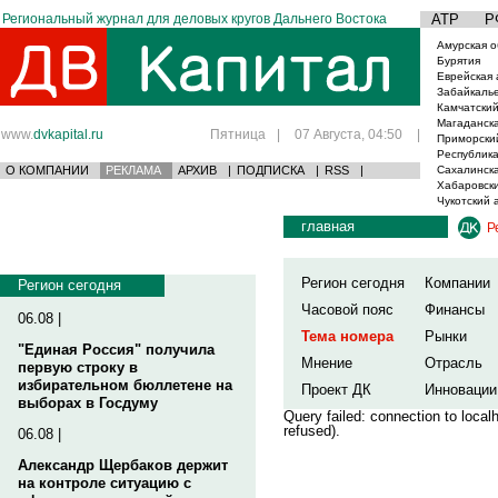
Региональный журнал для деловых кругов Дальнего Востока
АТР
Р
Амурская о
Бурятия
Еврейская 
Забайкаль
Камчатский
Магаданска
www.
dvkapital.ru
Пятница
|
07 Августа, 04:50
|
Приморски
Республика
О КОМПАНИИ
РЕКЛАМА
АРХИВ
|
ПОДПИСКА
|
RSS
|
Сахалинска
Хабаровски
Чукотский 
главная
Р
Регион сегодня
Компании
Регион сегодня
Часовой пояс
Финансы
06.08 |
Тема номера
Рынки
"Единая Россия" получила
Мнение
Отрасль
первую строку в
избирательном бюллетене на
Проект ДК
Инновации
выборах в Госдуму
Query failed: connection to loca
refused).
06.08 |
Александр Щербаков держит
на контроле ситуацию с