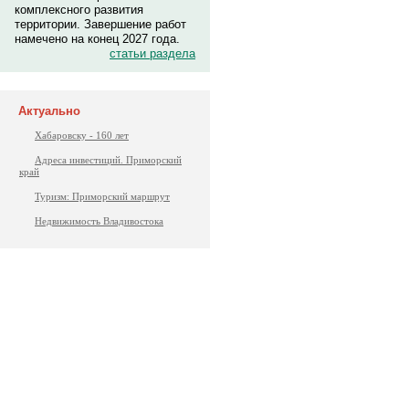
комплексного развития
территории. Завершение работ
намечено на конец 2027 года.
статьи раздела
Актуально
Хабаровску - 160 лет
Адреса инвестиций. Приморский
край
Туризм: Приморский маршрут
Недвижимость Владивостока