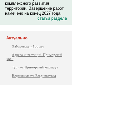
комплексного развития
территории. Завершение работ
намечено на конец 2027 года.
статьи раздела
Актуально
Хабаровску - 160 лет
Адреса инвестиций. Приморский
край
Туризм: Приморский маршрут
Недвижимость Владивостока