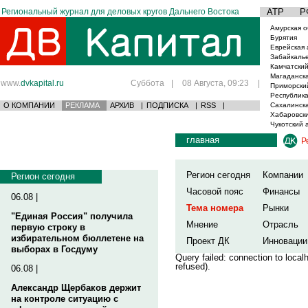
Региональный журнал для деловых кругов Дальнего Востока
АТР
Р
Амурская о
Бурятия
Еврейская 
Забайкаль
Камчатский
Магаданска
www.
dvkapital.ru
Суббота
|
08 Августа, 09:23
|
Приморски
Республика
О КОМПАНИИ
РЕКЛАМА
АРХИВ
|
ПОДПИСКА
|
RSS
|
Сахалинска
Хабаровски
Чукотский 
главная
Р
Регион сегодня
Компании
Регион сегодня
Часовой пояс
Финансы
06.08 |
Тема номера
Рынки
"Единая Россия" получила
Мнение
Отрасль
первую строку в
избирательном бюллетене на
Проект ДК
Инновации
выборах в Госдуму
Query failed: connection to loca
refused).
06.08 |
Александр Щербаков держит
на контроле ситуацию с