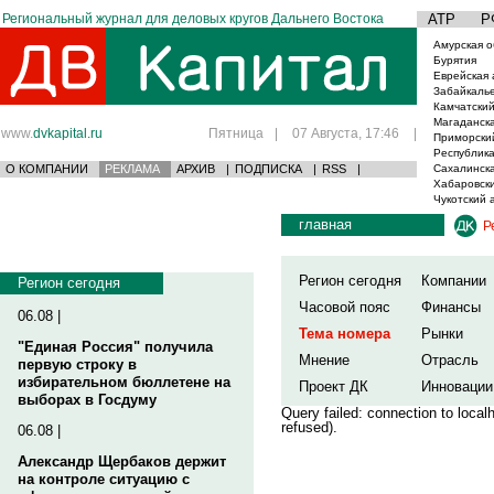
Региональный журнал для деловых кругов Дальнего Востока
АТР
Р
Амурская о
Бурятия
Еврейская 
Забайкаль
Камчатский
Магаданска
www.
dvkapital.ru
Пятница
|
07 Августа, 17:46
|
Приморски
Республика
О КОМПАНИИ
РЕКЛАМА
АРХИВ
|
ПОДПИСКА
|
RSS
|
Сахалинска
Хабаровски
Чукотский 
главная
Р
Регион сегодня
Компании
Регион сегодня
Часовой пояс
Финансы
06.08 |
Тема номера
Рынки
"Единая Россия" получила
Мнение
Отрасль
первую строку в
избирательном бюллетене на
Проект ДК
Инновации
выборах в Госдуму
Query failed: connection to loca
refused).
06.08 |
Александр Щербаков держит
на контроле ситуацию с