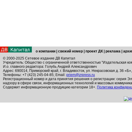
о компании
|
свежий номер
|
проект ДК
|
реклама
|
архи
© 2000-2025 Сетевое издание ДВ Капитал
Учредитель: Общество с ограниченной ответственностью "Издательская ко
И.о. главного редактора: Голубь Андрей Александрович
Адрес: 690014, Приморский край, г. Владивосток, ул. Некрасовская д. 36 «Б»
Телефоны: +7 (423) 245-04-85; Email:
priem@zrpress.ru
Регистрационный номер и дата принятия решения о регистрации: серия Эл
надзору в сфере связи, информационных технологий и массовых коммуник
Содержит информационную продукцию категории 18+.
Политика конфиден