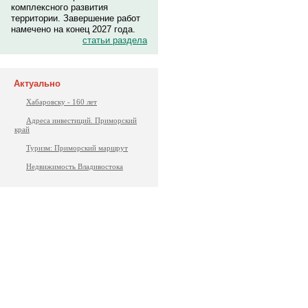
комплексного развития
территории. Завершение работ
намечено на конец 2027 года.
статьи раздела
Актуально
Хабаровску - 160 лет
Адреса инвестиций. Приморский
край
Туризм: Приморский маршрут
Недвижимость Владивостока