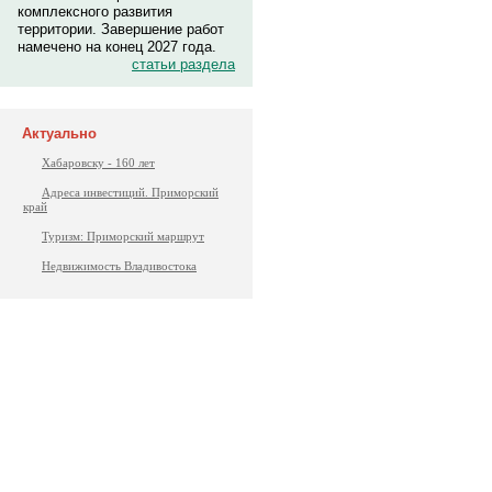
комплексного развития
территории. Завершение работ
намечено на конец 2027 года.
статьи раздела
Актуально
Хабаровску - 160 лет
Адреса инвестиций. Приморский
край
Туризм: Приморский маршрут
Недвижимость Владивостока