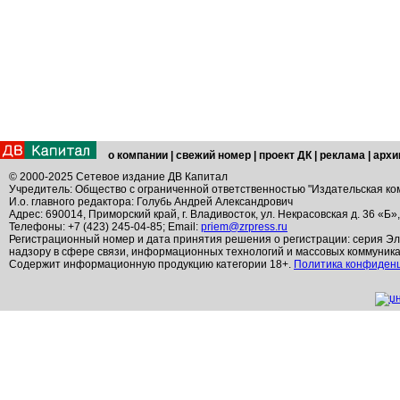
о компании
|
свежий номер
|
проект ДК
|
реклама
|
архи
© 2000-2025 Сетевое издание ДВ Капитал
Учредитель: Общество с ограниченной ответственностью "Издательская ко
И.о. главного редактора: Голубь Андрей Александрович
Адрес: 690014, Приморский край, г. Владивосток, ул. Некрасовская д. 36 «Б»
Телефоны: +7 (423) 245-04-85; Email:
priem@zrpress.ru
Регистрационный номер и дата принятия решения о регистрации: серия Эл
надзору в сфере связи, информационных технологий и массовых коммуник
Содержит информационную продукцию категории 18+.
Политика конфиден