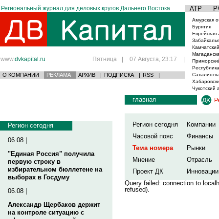
Региональный журнал для деловых кругов Дальнего Востока
АТР
Р
Амурская о
Бурятия
Еврейская 
Забайкаль
Камчатский
Магаданска
www.
dvkapital.ru
Пятница
|
07 Августа, 23:17
|
Приморски
Республика
О КОМПАНИИ
РЕКЛАМА
АРХИВ
|
ПОДПИСКА
|
RSS
|
Сахалинска
Хабаровски
Чукотский 
главная
Р
Регион сегодня
Компании
Регион сегодня
Часовой пояс
Финансы
06.08 |
Тема номера
Рынки
"Единая Россия" получила
Мнение
Отрасль
первую строку в
избирательном бюллетене на
Проект ДК
Инновации
выборах в Госдуму
Query failed: connection to loca
refused).
06.08 |
Александр Щербаков держит
на контроле ситуацию с