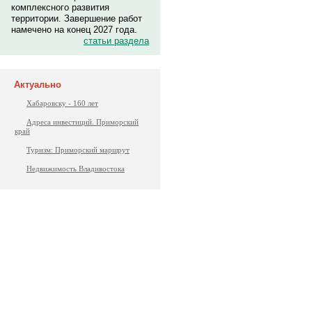
комплексного развития
территории. Завершение работ
намечено на конец 2027 года.
статьи раздела
Актуально
Хабаровску - 160 лет
Адреса инвестиций. Приморский
край
Туризм: Приморский маршрут
Недвижимость Владивостока