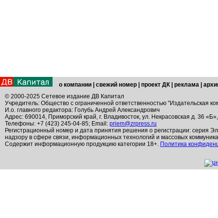
о компании
|
свежий номер
|
проект ДК
|
реклама
|
архи
© 2000-2025 Сетевое издание ДВ Капитал
Учредитель: Общество с ограниченной ответственностью "Издательская ко
И.о. главного редактора: Голубь Андрей Александрович
Адрес: 690014, Приморский край, г. Владивосток, ул. Некрасовская д. 36 «Б»
Телефоны: +7 (423) 245-04-85; Email:
priem@zrpress.ru
Регистрационный номер и дата принятия решения о регистрации: серия Эл
надзору в сфере связи, информационных технологий и массовых коммуник
Содержит информационную продукцию категории 18+.
Политика конфиден