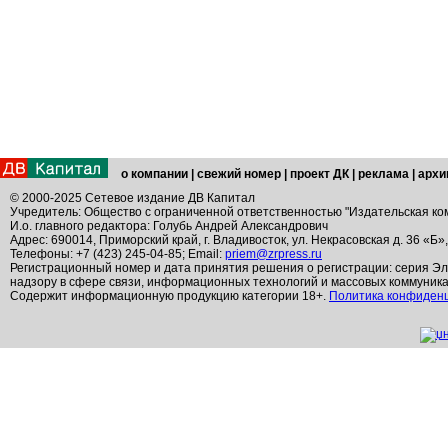
о компании
|
свежий номер
|
проект ДК
|
реклама
|
архи
© 2000-2025 Сетевое издание ДВ Капитал
Учредитель: Общество с ограниченной ответственностью "Издательская ко
И.о. главного редактора: Голубь Андрей Александрович
Адрес: 690014, Приморский край, г. Владивосток, ул. Некрасовская д. 36 «Б»
Телефоны: +7 (423) 245-04-85; Email:
priem@zrpress.ru
Регистрационный номер и дата принятия решения о регистрации: серия Эл
надзору в сфере связи, информационных технологий и массовых коммуник
Содержит информационную продукцию категории 18+.
Политика конфиден