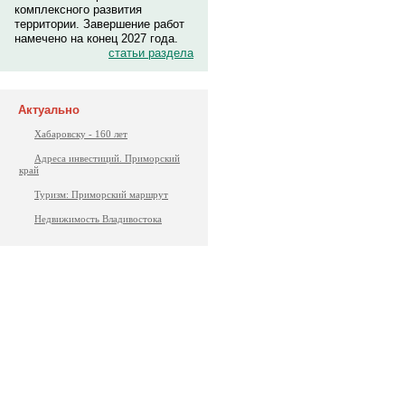
комплексного развития
территории. Завершение работ
намечено на конец 2027 года.
статьи раздела
Актуально
Хабаровску - 160 лет
Адреса инвестиций. Приморский
край
Туризм: Приморский маршрут
Недвижимость Владивостока