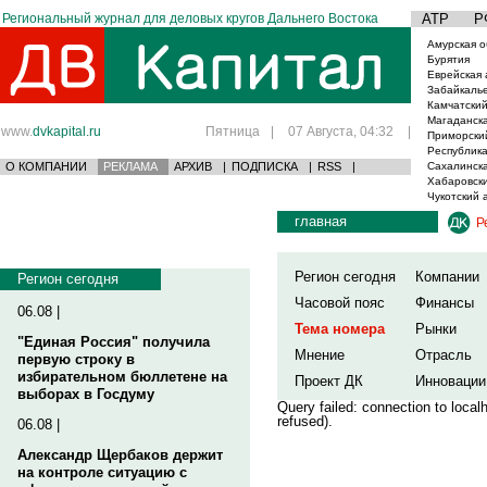
Региональный журнал для деловых кругов Дальнего Востока
АТР
Р
Амурская о
Бурятия
Еврейская 
Забайкаль
Камчатский
Магаданска
www.
dvkapital.ru
Пятница
|
07 Августа, 04:32
|
Приморски
Республика
О КОМПАНИИ
РЕКЛАМА
АРХИВ
|
ПОДПИСКА
|
RSS
|
Сахалинска
Хабаровски
Чукотский 
главная
Р
Регион сегодня
Компании
Регион сегодня
Часовой пояс
Финансы
06.08 |
Тема номера
Рынки
"Единая Россия" получила
Мнение
Отрасль
первую строку в
избирательном бюллетене на
Проект ДК
Инновации
выборах в Госдуму
Query failed: connection to loca
refused).
06.08 |
Александр Щербаков держит
на контроле ситуацию с