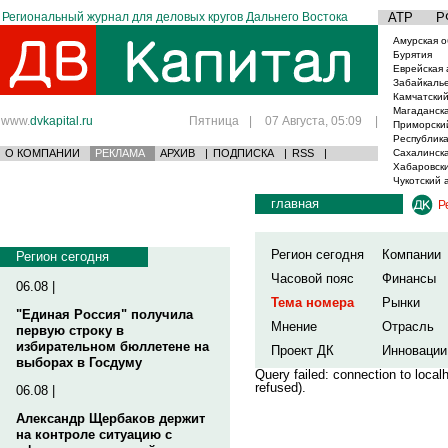
Региональный журнал для деловых кругов Дальнего Востока
АТР
Р
Амурская о
Бурятия
Еврейская 
Забайкаль
Камчатский
Магаданска
www.
dvkapital.ru
Пятница
|
07 Августа, 05:09
|
Приморски
Республика
О КОМПАНИИ
РЕКЛАМА
АРХИВ
|
ПОДПИСКА
|
RSS
|
Сахалинска
Хабаровски
Чукотский 
главная
Р
Регион сегодня
Компании
Регион сегодня
Часовой пояс
Финансы
06.08 |
Тема номера
Рынки
"Единая Россия" получила
Мнение
Отрасль
первую строку в
избирательном бюллетене на
Проект ДК
Инновации
выборах в Госдуму
Query failed: connection to loca
refused).
06.08 |
Александр Щербаков держит
на контроле ситуацию с