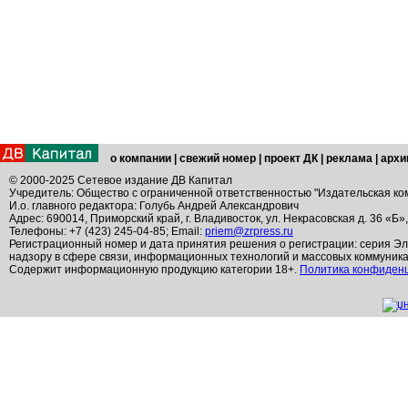
о компании
|
свежий номер
|
проект ДК
|
реклама
|
архи
© 2000-2025 Сетевое издание ДВ Капитал
Учредитель: Общество с ограниченной ответственностью "Издательская ко
И.о. главного редактора: Голубь Андрей Александрович
Адрес: 690014, Приморский край, г. Владивосток, ул. Некрасовская д. 36 «Б»
Телефоны: +7 (423) 245-04-85; Email:
priem@zrpress.ru
Регистрационный номер и дата принятия решения о регистрации: серия Эл
надзору в сфере связи, информационных технологий и массовых коммуник
Содержит информационную продукцию категории 18+.
Политика конфиден