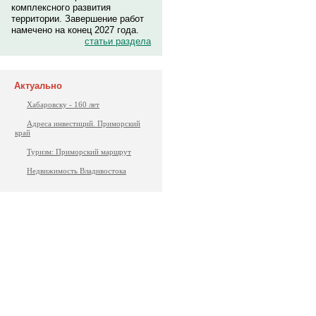
комплексного развития
территории. Завершение работ
намечено на конец 2027 года.
статьи раздела
Актуально
Хабаровску - 160 лет
Адреса инвестиций. Приморский
край
Туризм: Приморский маршрут
Недвижимость Владивостока