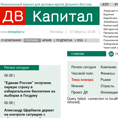
Региональный журнал для деловых кругов Дальнего Востока
АТР
Р
Амурская о
Бурятия
Еврейская 
Забайкаль
Камчатский
Магаданска
www.
dvkapital.ru
Пятница
|
07 Августа, 10:28
|
Приморски
Республика
О КОМПАНИИ
РЕКЛАМА
АРХИВ
|
ПОДПИСКА
|
RSS
|
Сахалинска
Хабаровски
Чукотский 
главная
Р
Регион сегодня
Компании
Регион сегодня
Часовой пояс
Финансы
06.08 |
Тема номера
Рынки
"Единая Россия" получила
Мнение
Отрасль
первую строку в
избирательном бюллетене на
Проект ДК
Инновации
выборах в Госдуму
Query failed: connection to loca
refused).
06.08 |
Александр Щербаков держит
на контроле ситуацию с