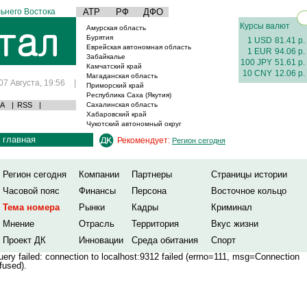
ьнего Востока
АТР
РФ
ДФО
Курсы валют
Амурская область
Бурятия
1 USD
81.41 р.
Еврейская автономная область
1 EUR
94.06 р.
Забайкалье
100 JPY
51.61 р.
Камчатский край
10 CNY
12.06 р.
Магаданская область
07 Августа, 19:56
|
Приморский край
Республика Саха (Якутия)
А
|
RSS
|
Сахалинская область
Хабаровский край
Чукотский автономный округ
главная
Рекомендует:
Регион сегодня
Регион сегодня
Компании
Партнеры
Страницы истории
Часовой пояс
Финансы
Персона
Восточное кольцо
Тема номера
Рынки
Кадры
Криминал
Мнение
Отрасль
Территория
Вкус жизни
Проект ДК
Инновации
Среда обитания
Спорт
ery failed: connection to localhost:9312 failed (errno=111, msg=Connection
fused).