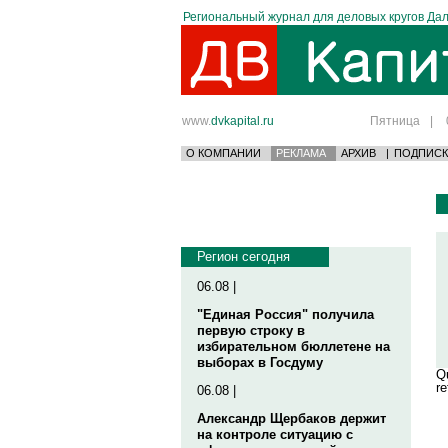
Региональный журнал для деловых кругов Дал
www.
dvkapital.ru
Пятница
|
О КОМПАНИИ
РЕКЛАМА
АРХИВ
|
ПОДПИСК
Регион сегодня
06.08 |
"Единая Россия" получила
первую строку в
избирательном бюллетене на
выборах в Госдуму
Qu
re
06.08 |
Александр Щербаков держит
на контроле ситуацию с