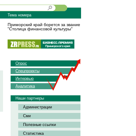
Тема номера
Приморский край борется за звание
"Столица финансовой культуры"
Опрос
Спецпроекты
Интервью
Аналитика
Наши партнеры
Администрации
Сми
Полезные ссылки
Статистика