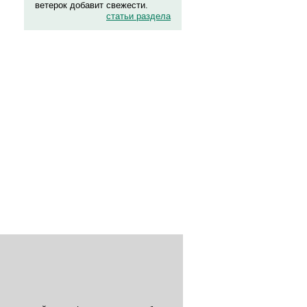
ветерок добавит свежести.
статьи раздела