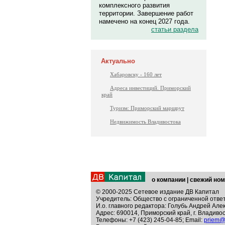
комплексного развития
территории. Завершение работ
намечено на конец 2027 года.
статьи раздела
Актуально
Хабаровску - 160 лет
Адреса инвестиций. Приморский
край
Туризм: Приморский маршрут
Недвижимость Владивостока
о компании
|
свежий ном
© 2000-2025 Сетевое издание ДВ Капитал
Учредитель: Общество с ограниченной отве
И.о. главного редактора: Голубь Андрей Але
Адрес: 690014, Приморский край, г. Владивос
Телефоны: +7 (423) 245-04-85; Email:
priem@