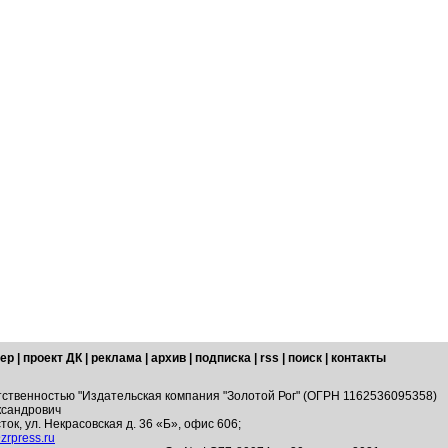
ер
|
проект ДК
|
реклама
|
архив
|
подписка
|
rss
|
поиск
|
контакты
тственностью "Издательская компания "Золотой Рог" (ОГРН 1162536095358)
ксандрович
ток, ул. Некрасовская д. 36 «Б», офис 606;
zrpress.ru