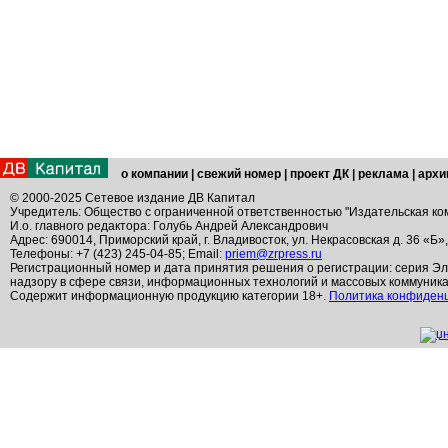
о компании
|
свежий номер
|
проект ДК
|
реклама
|
архи
© 2000-2025 Сетевое издание ДВ Капитал
Учредитель: Общество с ограниченной ответственностью "Издательская ко
И.о. главного редактора: Голубь Андрей Александрович
Адрес: 690014, Приморский край, г. Владивосток, ул. Некрасовская д. 36 «Б»
Телефоны: +7 (423) 245-04-85; Email:
priem@zrpress.ru
Регистрационный номер и дата принятия решения о регистрации: серия Эл
надзору в сфере связи, информационных технологий и массовых коммуник
Содержит информационную продукцию категории 18+.
Политика конфиден