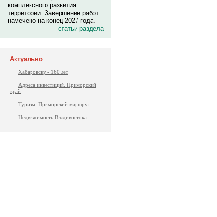
комплексного развития
территории. Завершение работ
намечено на конец 2027 года.
статьи раздела
Актуально
Хабаровску - 160 лет
Адреса инвестиций. Приморский
край
Туризм: Приморский маршрут
Недвижимость Владивостока