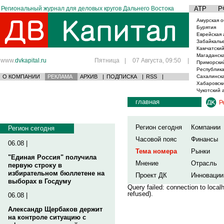
Региональный журнал для деловых кругов Дальнего Востока
АТР
Р
Амурская о
Бурятия
Еврейская 
Забайкаль
Камчатский
Магаданска
www.
dvkapital.ru
Пятница
|
07 Августа, 09:50
|
Приморски
Республика
О КОМПАНИИ
РЕКЛАМА
АРХИВ
|
ПОДПИСКА
|
RSS
|
Сахалинска
Хабаровски
Чукотский 
главная
Р
Регион сегодня
Компании
Регион сегодня
Часовой пояс
Финансы
06.08 |
Тема номера
Рынки
"Единая Россия" получила
Мнение
Отрасль
первую строку в
избирательном бюллетене на
Проект ДК
Инновации
выборах в Госдуму
Query failed: connection to loca
refused).
06.08 |
Александр Щербаков держит
на контроле ситуацию с