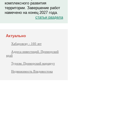
комплексного развития
территории. Завершение работ
намечено на конец 2027 года.
статьи раздела
Актуально
Хабаровску - 160 лет
Адреса инвестиций. Приморский
край
Туризм: Приморский маршрут
Недвижимость Владивостока