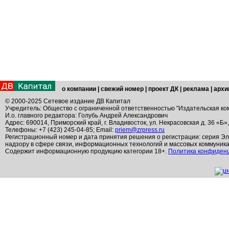
о компании
|
свежий номер
|
проект ДК
|
реклама
|
архи
© 2000-2025 Сетевое издание ДВ Капитал
Учредитель: Общество с ограниченной ответственностью "Издательская ко
И.о. главного редактора: Голубь Андрей Александрович
Адрес: 690014, Приморский край, г. Владивосток, ул. Некрасовская д. 36 «Б»
Телефоны: +7 (423) 245-04-85; Email:
priem@zrpress.ru
Регистрационный номер и дата принятия решения о регистрации: серия Эл
надзору в сфере связи, информационных технологий и массовых коммуник
Содержит информационную продукцию категории 18+.
Политика конфиден