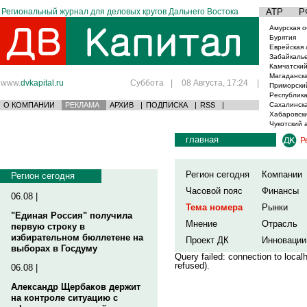
Региональный журнал для деловых кругов Дальнего Востока
АТР
Р
Амурская о
Бурятия
Еврейская 
Забайкаль
Камчатский
Магаданска
www.
dvkapital.ru
Суббота
|
08 Августа, 17:24
|
Приморски
Республика
О КОМПАНИИ
РЕКЛАМА
АРХИВ
|
ПОДПИСКА
|
RSS
|
Сахалинска
Хабаровски
Чукотский 
главная
Р
Регион сегодня
Компании
Регион сегодня
Часовой пояс
Финансы
06.08 |
Тема номера
Рынки
"Единая Россия" получила
Мнение
Отрасль
первую строку в
избирательном бюллетене на
Проект ДК
Инновации
выборах в Госдуму
Query failed: connection to loca
refused).
06.08 |
Александр Щербаков держит
на контроле ситуацию с