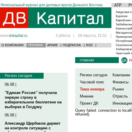
Региональный журнал для деловых кругов Дальнего Востока
АТР
Р
Амурская о
Бурятия
Еврейская 
Забайкаль
Камчатский
Магаданска
www.
dvkapital.ru
Суббота
|
08 Августа, 15:32
|
Приморски
Республика
О КОМПАНИИ
РЕКЛАМА
АРХИВ
|
ПОДПИСКА
|
RSS
|
Сахалинска
Хабаровски
Чукотский 
главная
Р
Регион сегодня
Компании
Регион сегодня
Часовой пояс
Финансы
06.08 |
Тема номера
Рынки
"Единая Россия" получила
Мнение
Отрасль
первую строку в
избирательном бюллетене на
Проект ДК
Инновации
выборах в Госдуму
Query failed: connection to loca
refused).
06.08 |
Александр Щербаков держит
на контроле ситуацию с