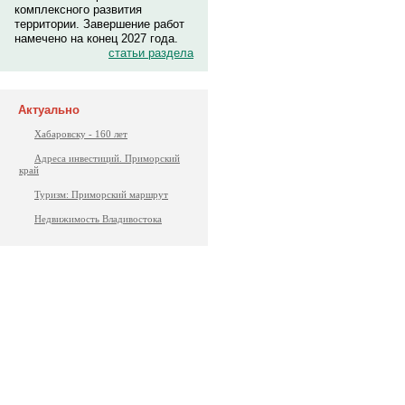
комплексного развития
территории. Завершение работ
намечено на конец 2027 года.
статьи раздела
Актуально
Хабаровску - 160 лет
Адреса инвестиций. Приморский
край
Туризм: Приморский маршрут
Недвижимость Владивостока