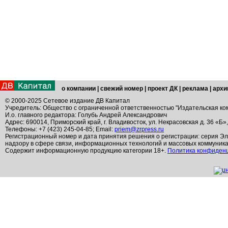
о компании
|
свежий номер
|
проект ДК
|
реклама
|
архи
© 2000-2025 Сетевое издание ДВ Капитал
Учредитель: Общество с ограниченной ответственностью "Издательская ко
И.о. главного редактора: Голубь Андрей Александрович
Адрес: 690014, Приморский край, г. Владивосток, ул. Некрасовская д. 36 «Б»
Телефоны: +7 (423) 245-04-85; Email:
priem@zrpress.ru
Регистрационный номер и дата принятия решения о регистрации: серия Эл
надзору в сфере связи, информационных технологий и массовых коммуник
Содержит информационную продукцию категории 18+.
Политика конфиден