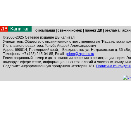
о компании
|
свежий номер
|
проект ДК
|
реклама
|
архи
© 2000-2025 Сетевое издание ДВ Капитал
Учредитель: Общество с ограниченной ответственностью "Издательская ко
И.о. главного редактора: Голубь Андрей Александрович
Адрес: 690014, Приморский край, г. Владивосток, ул. Некрасовская д. 36 «Б»
Телефоны: +7 (423) 245-04-85; Email:
priem@zrpress.ru
Регистрационный номер и дата принятия решения о регистрации: серия Эл
надзору в сфере связи, информационных технологий и массовых коммуник
Содержит информационную продукцию категории 18+.
Политика конфиден