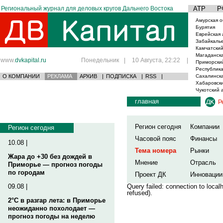
Региональный журнал для деловых кругов Дальнего Востока
АТР
Р
Амурская о
Бурятия
Еврейская 
Забайкаль
Камчатский
Магаданска
www.
dvkapital.ru
Понедельник
|
10 Августа, 22:22
|
Приморски
Республика
О КОМПАНИИ
РЕКЛАМА
АРХИВ
|
ПОДПИСКА
|
RSS
|
Сахалинска
Хабаровски
Чукотский 
главная
Р
Регион сегодня
Компании
Регион сегодня
Часовой пояс
Финансы
10.08 |
Тема номера
Рынки
Жара до +30 без дождей в
Мнение
Отрасль
Приморье — прогноз погоды
по городам
Проект ДК
Инновации
09.08 |
Query failed: connection to loca
refused).
2°C в разгар лета: в Приморье
неожиданно похолодает —
прогноз погоды на неделю