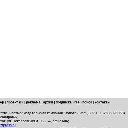
ер
|
проект ДК
|
реклама
|
архив
|
подписка
|
rss
|
поиск
|
контакты
тственностью "Издательская компания "Золотой Рог" (ОГРН 1162536095358)
ксандрович
ток, ул. Некрасовская д. 36 «Б», офис 606;
zrpress.ru