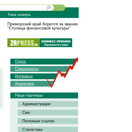
Тема номера
Приморский край борется за звание
"Столица финансовой культуры"
Опрос
Спецпроекты
Интервью
Аналитика
Наши партнеры
Администрации
Сми
Полезные ссылки
Статистика