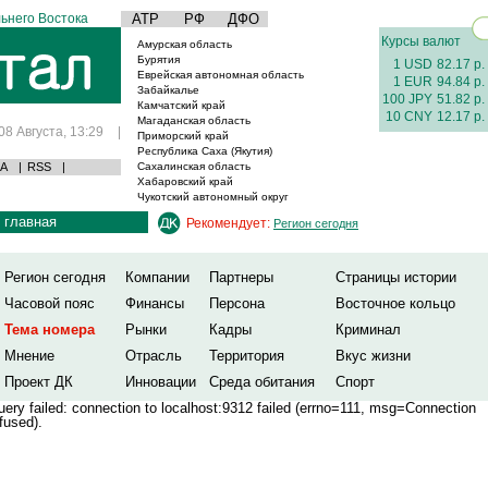
ьнего Востока
АТР
РФ
ДФО
Курсы валют
Амурская область
Бурятия
1 USD
82.17 р.
Еврейская автономная область
1 EUR
94.84 р.
Забайкалье
100 JPY
51.82 р.
Камчатский край
10 CNY
12.17 р.
Магаданская область
08 Августа, 13:29
|
Приморский край
Республика Саха (Якутия)
А
|
RSS
|
Сахалинская область
Хабаровский край
Чукотский автономный округ
главная
Рекомендует:
Регион сегодня
Регион сегодня
Компании
Партнеры
Страницы истории
Часовой пояс
Финансы
Персона
Восточное кольцо
Тема номера
Рынки
Кадры
Криминал
Мнение
Отрасль
Территория
Вкус жизни
Проект ДК
Инновации
Среда обитания
Спорт
ery failed: connection to localhost:9312 failed (errno=111, msg=Connection
fused).