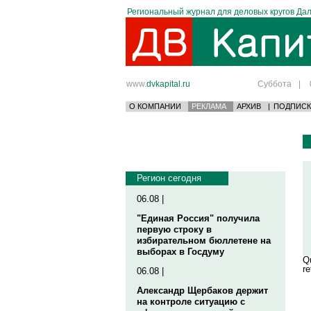
Региональный журнал для деловых кругов Дал
www.
dvkapital.ru
Суббота
|
О КОМПАНИИ
РЕКЛАМА
АРХИВ
|
ПОДПИСК
Регион сегодня
06.08 |
"Единая Россия" получила
первую строку в
избирательном бюллетене на
выборах в Госдуму
Qu
re
06.08 |
Александр Щербаков держит
на контроле ситуацию с