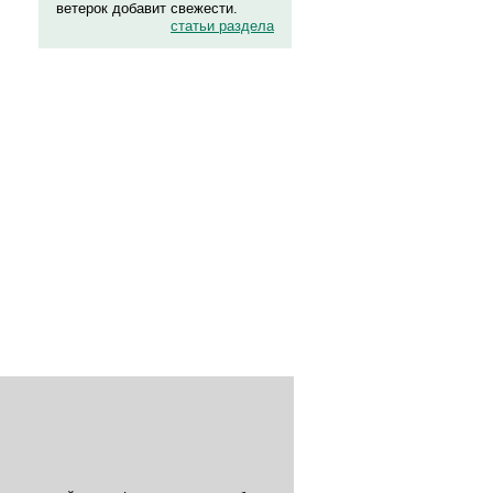
ветерок добавит свежести.
статьи раздела