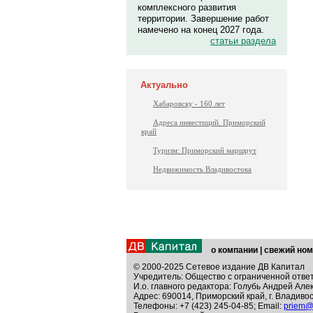
комплексного развития
территории. Завершение работ
намечено на конец 2027 года.
статьи раздела
Актуально
Хабаровску - 160 лет
Адреса инвестиций. Приморский
край
Туризм: Приморский маршрут
Недвижимость Владивостока
о компании
|
свежий ном
© 2000-2025 Сетевое издание ДВ Капитал
Учредитель: Общество с ограниченной отве
И.о. главного редактора: Голубь Андрей Але
Адрес: 690014, Приморский край, г. Владивос
Телефоны: +7 (423) 245-04-85; Email:
priem@