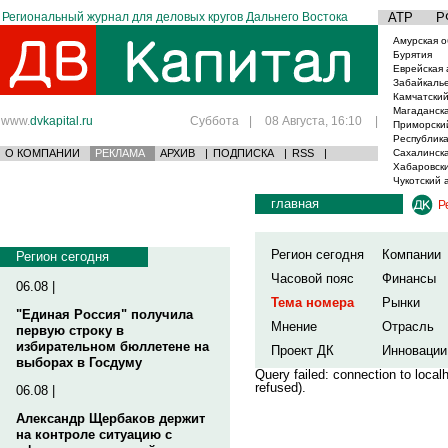
Региональный журнал для деловых кругов Дальнего Востока
АТР
Р
Амурская о
Бурятия
Еврейская 
Забайкаль
Камчатский
Магаданска
www.
dvkapital.ru
Суббота
|
08 Августа, 16:10
|
Приморски
Республика
О КОМПАНИИ
РЕКЛАМА
АРХИВ
|
ПОДПИСКА
|
RSS
|
Сахалинска
Хабаровски
Чукотский 
главная
Р
Регион сегодня
Компании
Регион сегодня
Часовой пояс
Финансы
06.08 |
Тема номера
Рынки
"Единая Россия" получила
Мнение
Отрасль
первую строку в
избирательном бюллетене на
Проект ДК
Инновации
выборах в Госдуму
Query failed: connection to loca
refused).
06.08 |
Александр Щербаков держит
на контроле ситуацию с