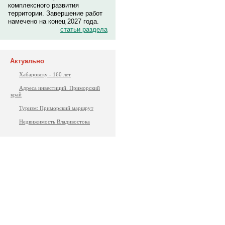
комплексного развития
территории. Завершение работ
намечено на конец 2027 года.
статьи раздела
Актуально
Хабаровску - 160 лет
Адреса инвестиций. Приморский
край
Туризм: Приморский маршрут
Недвижимость Владивостока