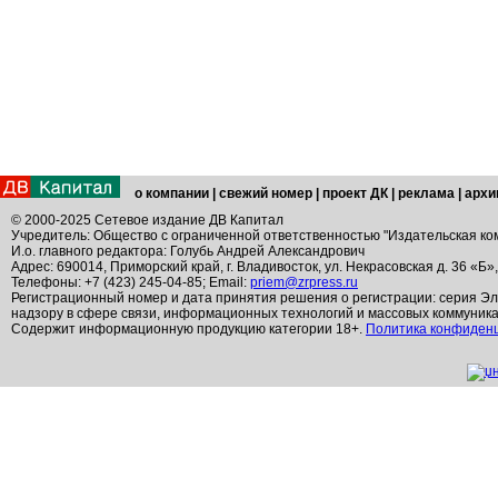
о компании
|
свежий номер
|
проект ДК
|
реклама
|
архи
© 2000-2025 Сетевое издание ДВ Капитал
Учредитель: Общество с ограниченной ответственностью "Издательская ко
И.о. главного редактора: Голубь Андрей Александрович
Адрес: 690014, Приморский край, г. Владивосток, ул. Некрасовская д. 36 «Б»
Телефоны: +7 (423) 245-04-85; Email:
priem@zrpress.ru
Регистрационный номер и дата принятия решения о регистрации: серия Эл
надзору в сфере связи, информационных технологий и массовых коммуник
Содержит информационную продукцию категории 18+.
Политика конфиден