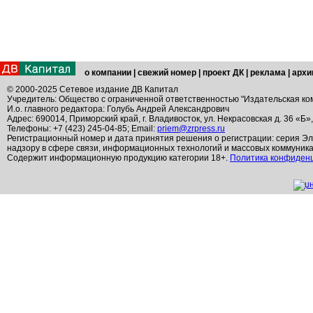
о компании
|
свежий номер
|
проект ДК
|
реклама
|
архи
© 2000-2025 Сетевое издание ДВ Капитал
Учредитель: Общество с ограниченной ответственностью "Издательская ко
И.о. главного редактора: Голубь Андрей Александрович
Адрес: 690014, Приморский край, г. Владивосток, ул. Некрасовская д. 36 «Б»
Телефоны: +7 (423) 245-04-85; Email:
priem@zrpress.ru
Регистрационный номер и дата принятия решения о регистрации: серия Эл
надзору в сфере связи, информационных технологий и массовых коммуник
Содержит информационную продукцию категории 18+.
Политика конфиден