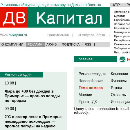
Региональный журнал для деловых кругов Дальнего Востока
АТР
Р
Амурская о
Бурятия
Еврейская 
Забайкаль
Камчатский
Магаданска
www.
dvkapital.ru
Понедельник
|
10 Августа, 22:38
|
Приморски
Республика
О КОМПАНИИ
РЕКЛАМА
АРХИВ
|
ПОДПИСКА
|
RSS
|
Сахалинска
Хабаровски
Чукотский 
главная
Р
Регион сегодня
Компании
Регион сегодня
Часовой пояс
Финансы
10.08 |
Тема номера
Рынки
Жара до +30 без дождей в
Мнение
Отрасль
Приморье — прогноз погоды
по городам
Проект ДК
Инновации
09.08 |
Query failed: connection to loca
refused).
2°C в разгар лета: в Приморье
неожиданно похолодает —
прогноз погоды на неделю