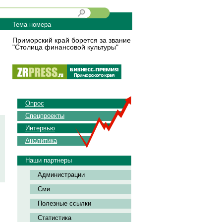
Тема номера
Приморский край борется за звание
"Столица финансовой культуры"
Опрос
Спецпроекты
Интервью
Аналитика
Наши партнеры
Администрации
Сми
Полезные ссылки
Статистика