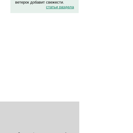
ветерок добавит свежести.
статьи раздела