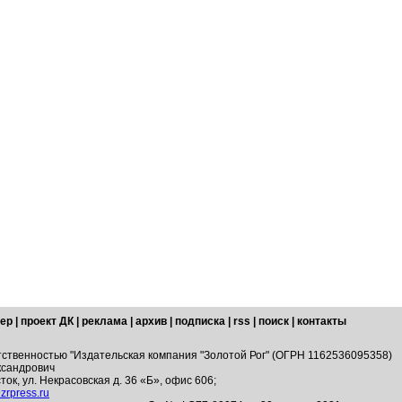
ер
|
проект ДК
|
реклама
|
архив
|
подписка
|
rss
|
поиск
|
контакты
тственностью "Издательская компания "Золотой Рог" (ОГРН 1162536095358)
ксандрович
ток, ул. Некрасовская д. 36 «Б», офис 606;
zrpress.ru