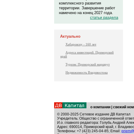
комплексного развития
территории. Завершение работ
намечено на конец 2027 года.
статьи раздела
Актуально
Хабаровску - 160 лет
Адреса инвестиций. Приморский
край
Туризм: Приморский маршрут
Недвижимость Владивостока
о компании
|
свежий ном
© 2000-2025 Сетевое издание ДВ Капитал
Учредитель: Общество с ограниченной отве
И.о. главного редактора: Голубь Андрей Але
Адрес: 690014, Приморский край, г. Владивос
Телефоны: +7 (423) 245-04-85; Email:
priem@