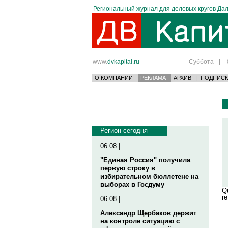
Региональный журнал для деловых кругов Дал
www.
dvkapital.ru
Суббота
|
О КОМПАНИИ
РЕКЛАМА
АРХИВ
|
ПОДПИСК
Регион сегодня
06.08 |
"Единая Россия" получила
первую строку в
избирательном бюллетене на
выборах в Госдуму
Qu
re
06.08 |
Александр Щербаков держит
на контроле ситуацию с