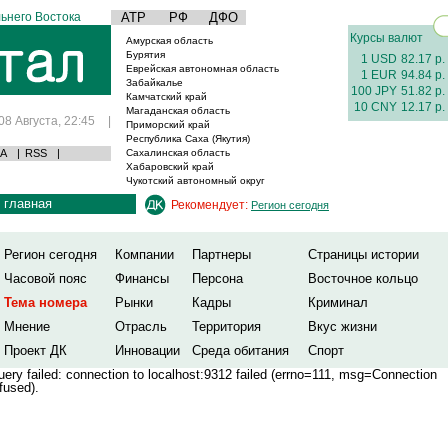
ьнего Востока
АТР
РФ
ДФО
Курсы валют
Амурская область
Бурятия
1 USD
82.17 р.
Еврейская автономная область
1 EUR
94.84 р.
Забайкалье
100 JPY
51.82 р.
Камчатский край
10 CNY
12.17 р.
Магаданская область
08 Августа, 22:45
|
Приморский край
Республика Саха (Якутия)
А
|
RSS
|
Сахалинская область
Хабаровский край
Чукотский автономный округ
главная
Рекомендует:
Регион сегодня
Регион сегодня
Компании
Партнеры
Страницы истории
Часовой пояс
Финансы
Персона
Восточное кольцо
Тема номера
Рынки
Кадры
Криминал
Мнение
Отрасль
Территория
Вкус жизни
Проект ДК
Инновации
Среда обитания
Спорт
ery failed: connection to localhost:9312 failed (errno=111, msg=Connection
fused).