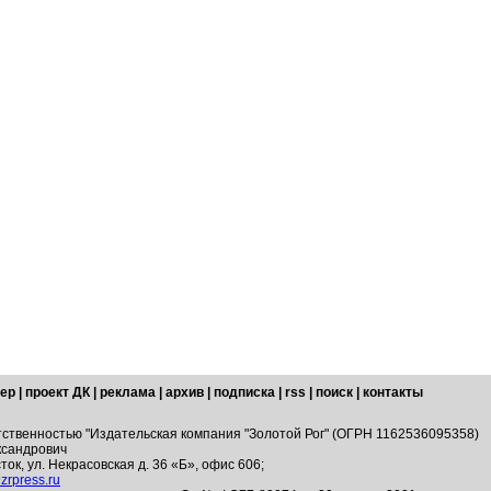
ер
|
проект ДК
|
реклама
|
архив
|
подписка
|
rss
|
поиск
|
контакты
тственностью "Издательская компания "Золотой Рог" (ОГРН 1162536095358)
ксандрович
ток, ул. Некрасовская д. 36 «Б», офис 606;
zrpress.ru