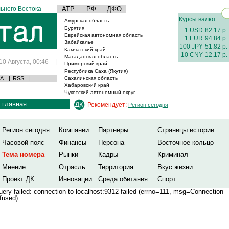
ьнего Востока
АТР
РФ
ДФО
Курсы валют
Амурская область
Бурятия
1 USD
82.17 р.
Еврейская автономная область
1 EUR
94.84 р.
Забайкалье
100 JPY
51.82 р.
Камчатский край
10 CNY
12.17 р.
Магаданская область
10 Августа, 00:46
|
Приморский край
Республика Саха (Якутия)
А
|
RSS
|
Сахалинская область
Хабаровский край
Чукотский автономный округ
главная
Рекомендует:
Регион сегодня
Регион сегодня
Компании
Партнеры
Страницы истории
Часовой пояс
Финансы
Персона
Восточное кольцо
Тема номера
Рынки
Кадры
Криминал
Мнение
Отрасль
Территория
Вкус жизни
Проект ДК
Инновации
Среда обитания
Спорт
ery failed: connection to localhost:9312 failed (errno=111, msg=Connection
fused).