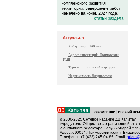
комплексного развития
территории. Завершение работ
намечено на конец 2027 года.
статьи раздела
Актуально
Хабаровску - 160 лет
Адреса инвестиций. Приморский
край
Туризм: Приморский маршрут
Недвижимость Владивостока
о компании
|
свежий ном
© 2000-2025 Сетевое издание ДВ Капитал
Учредитель: Общество с ограниченной отве
И.о. главного редактора: Голубь Андрей Але
Адрес: 690014, Приморский край, г. Владивос
Телефоны: +7 (423) 245-04-85; Email:
priem@