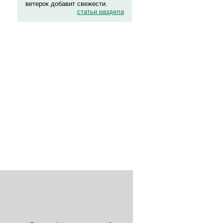
ветерок добавит свежести.
статьи раздела