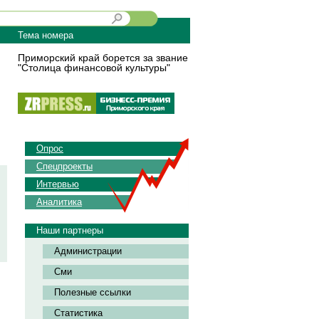
Тема номера
Приморский край борется за звание
"Столица финансовой культуры"
Опрос
Спецпроекты
Интервью
Аналитика
Наши партнеры
Администрации
Сми
Полезные ссылки
Статистика