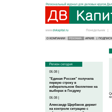
Региональный журнал для деловых кругов Дал
www.
dvkapital.ru
Понедельник
|
О КОМПАНИИ
РЕКЛАМА
АРХИВ
|
ПОДПИСК
Регион сегодня
06.08 |
"Единая Россия" получила
первую строку в
избирательном бюллетене на
выборах в Госдуму
Qu
re
06.08 |
Александр Щербаков держит
на контроле ситуацию с