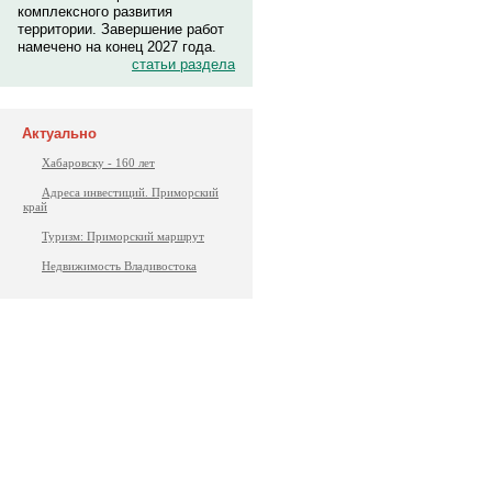
комплексного развития
территории. Завершение работ
намечено на конец 2027 года.
статьи раздела
Актуально
Хабаровску - 160 лет
Адреса инвестиций. Приморский
край
Туризм: Приморский маршрут
Недвижимость Владивостока