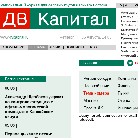
Региональный журнал для деловых кругов Дальнего Востока
АТР
Р
Амурская о
Бурятия
Еврейская 
Забайкаль
Камчатский
Магаданска
www.
dvkapital.ru
Четверг
|
06 Августа, 14:03
|
Приморски
Республика
О КОМПАНИИ
РЕКЛАМА
АРХИВ
|
ПОДПИСКА
|
RSS
|
Сахалинска
Хабаровски
Чукотский 
главная
Р
Регион сегодня
Компании
Регион сегодня
Часовой пояс
Финансы
06.08 |
Тема номера
Рынки
Александр Щербаков держит
Мнение
Отрасль
на контроле ситуацию с
офтальмологической
Проект ДК
Инновации
помощью в Ханкайском
Query failed: connection to loca
округе
refused).
05.08 |
Первое дыхание осени: