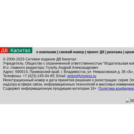
о компании
|
свежий номер
|
проект ДК
|
реклама
|
архи
© 2000-2025 Сетевое издание ДВ Капитал
Учредитель: Общество с ограниченной ответственностью "Издательская ко
И.о. главного редактора: Голубь Андрей Александрович
Адрес: 690014, Приморский край, г. Владивосток, ул. Некрасовская д. 36 «Б»
Телефоны: +7 (423) 245-04-85; Email:
priem@zrpress.ru
Регистрационный номер и дата принятия решения о регистрации: серия Эл
надзору в сфере связи, информационных технологий и массовых коммуник
Содержит информационную продукцию категории 18+.
Политика конфиден