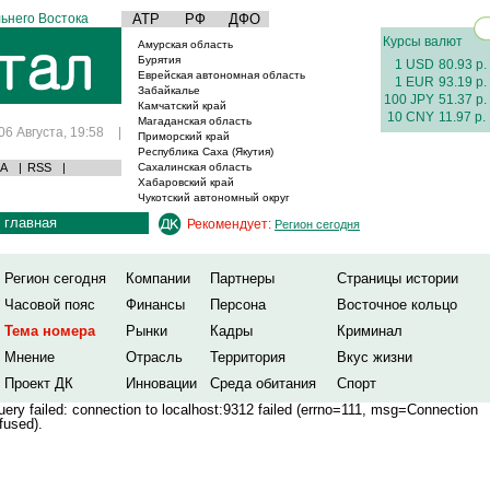
ьнего Востока
АТР
РФ
ДФО
Курсы валют
Амурская область
Бурятия
1 USD
80.93 р.
Еврейская автономная область
1 EUR
93.19 р.
Забайкалье
100 JPY
51.37 р.
Камчатский край
10 CNY
11.97 р.
Магаданская область
06 Августа, 19:58
|
Приморский край
Республика Саха (Якутия)
А
|
RSS
|
Сахалинская область
Хабаровский край
Чукотский автономный округ
главная
Рекомендует:
Регион сегодня
Регион сегодня
Компании
Партнеры
Страницы истории
Часовой пояс
Финансы
Персона
Восточное кольцо
Тема номера
Рынки
Кадры
Криминал
Мнение
Отрасль
Территория
Вкус жизни
Проект ДК
Инновации
Среда обитания
Спорт
ery failed: connection to localhost:9312 failed (errno=111, msg=Connection
fused).