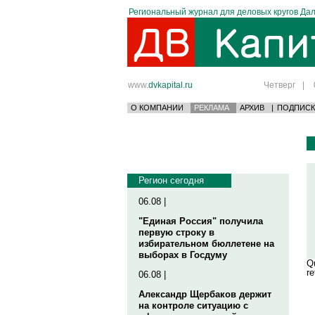
Региональный журнал для деловых кругов Дал
www.
dvkapital.ru
Четверг
|
О КОМПАНИИ
РЕКЛАМА
АРХИВ
|
ПОДПИСК
Регион сегодня
06.08 |
"Единая Россия" получила
первую строку в
избирательном бюллетене на
выборах в Госдуму
Qu
re
06.08 |
Александр Щербаков держит
на контроле ситуацию с