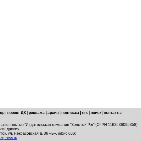
ер
|
проект ДК
|
реклама
|
архив
|
подписка
|
rss
|
поиск
|
контакты
тственностью "Издательская компания "Золотой Рог" (ОГРН 1162536095358)
ксандрович
ток, ул. Некрасовская д. 36 «Б», офис 606;
zrpress.ru