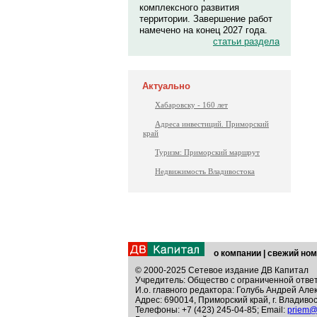
комплексного развития
территории. Завершение работ
намечено на конец 2027 года.
статьи раздела
Актуально
Хабаровску - 160 лет
Адреса инвестиций. Приморский
край
Туризм: Приморский маршрут
Недвижимость Владивостока
о компании
|
свежий ном
© 2000-2025 Сетевое издание ДВ Капитал
Учредитель: Общество с ограниченной отве
И.о. главного редактора: Голубь Андрей Але
Адрес: 690014, Приморский край, г. Владивос
Телефоны: +7 (423) 245-04-85; Email:
priem@