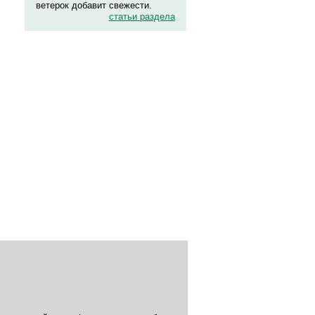
ветерок добавит свежести.
статьи раздела