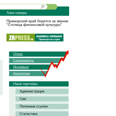
Тема номера
Приморский край борется за звание
"Столица финансовой культуры"
Опрос
Спецпроекты
Интервью
Аналитика
Наши партнеры
Администрации
Сми
Полезные ссылки
Статистика