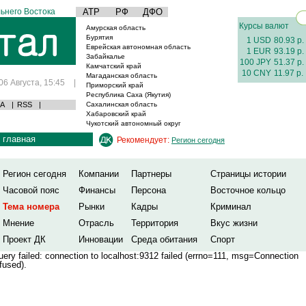
ьнего Востока
АТР
РФ
ДФО
Курсы валют
Амурская область
Бурятия
1 USD
80.93 р.
Еврейская автономная область
1 EUR
93.19 р.
Забайкалье
100 JPY
51.37 р.
Камчатский край
10 CNY
11.97 р.
Магаданская область
06 Августа, 15:45
|
Приморский край
Республика Саха (Якутия)
А
|
RSS
|
Сахалинская область
Хабаровский край
Чукотский автономный округ
главная
Рекомендует:
Регион сегодня
Регион сегодня
Компании
Партнеры
Страницы истории
Часовой пояс
Финансы
Персона
Восточное кольцо
Тема номера
Рынки
Кадры
Криминал
Мнение
Отрасль
Территория
Вкус жизни
Проект ДК
Инновации
Среда обитания
Спорт
ery failed: connection to localhost:9312 failed (errno=111, msg=Connection
fused).