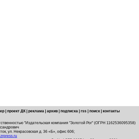
ер
|
проект ДК
|
реклама
|
архив
|
подписка
|
rss
|
поиск
|
контакты
тственностью "Издательская компания "Золотой Рог" (ОГРН 1162536095358)
ксандрович
ток, ул. Некрасовская д. 36 «Б», офис 606;
zrpress.ru