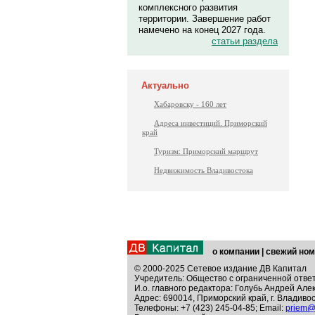
комплексного развития
территории. Завершение работ
намечено на конец 2027 года.
статьи раздела
Актуально
Хабаровску - 160 лет
Адреса инвестиций. Приморский
край
Туризм: Приморский маршрут
Недвижимость Владивостока
о компании
|
свежий ном
© 2000-2025 Сетевое издание ДВ Капитал
Учредитель: Общество с ограниченной отве
И.о. главного редактора: Голубь Андрей Але
Адрес: 690014, Приморский край, г. Владивос
Телефоны: +7 (423) 245-04-85; Email:
priem@