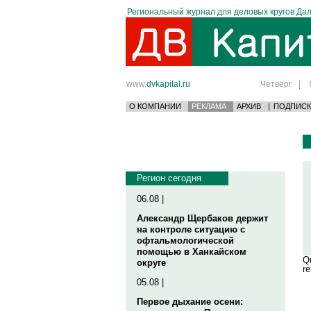
Региональный журнал для деловых кругов Дал
www.
dvkapital.ru
Четверг
|
О КОМПАНИИ
РЕКЛАМА
АРХИВ
|
ПОДПИСК
Регион сегодня
06.08 |
Александр Щербаков держит
на контроле ситуацию с
офтальмологической
помощью в Ханкайском
Qu
округе
re
05.08 |
Первое дыхание осени: