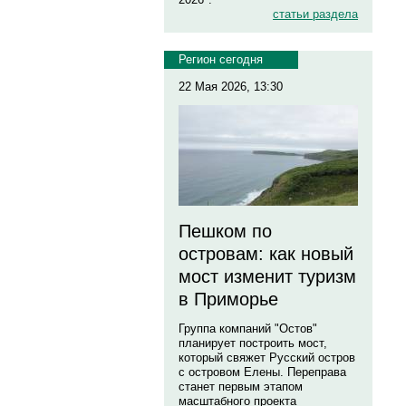
статьи раздела
Регион сегодня
22 Мая 2026, 13:30
Пешком по
островам: как новый
мост изменит туризм
в Приморье
Группа компаний "Остов"
планирует построить мост,
который свяжет Русский остров
с островом Елены. Переправа
станет первым этапом
масштабного проекта