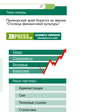
Тема номера
Приморский край борется за звание
"Столица финансовой культуры"
Опрос
Спецпроекты
Интервью
Аналитика
Наши партнеры
Администрации
Сми
Полезные ссылки
Статистика