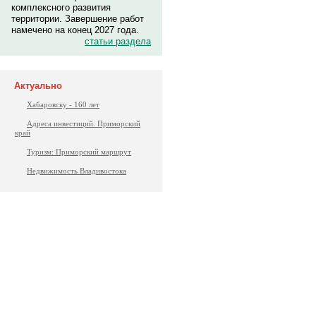
комплексного развития
территории. Завершение работ
намечено на конец 2027 года.
статьи раздела
Актуально
Хабаровску - 160 лет
Адреса инвестиций. Приморский
край
Туризм: Приморский маршрут
Недвижимость Владивостока