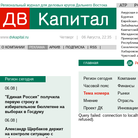
Региональный журнал для деловых кругов Дальнего Востока
АТР
Р
Амурская о
Бурятия
Еврейская 
Забайкаль
Камчатский
Магаданска
www.
dvkapital.ru
Четверг
|
06 Августа, 22:35
|
Приморски
Республика
О КОМПАНИИ
РЕКЛАМА
АРХИВ
|
ПОДПИСКА
|
RSS
|
Сахалинска
Хабаровски
Чукотский 
главная
Р
Регион сегодня
Компании
Регион сегодня
Часовой пояс
Финансы
06.08 |
Тема номера
Рынки
"Единая Россия" получила
Мнение
Отрасль
первую строку в
избирательном бюллетене на
Проект ДК
Инновации
выборах в Госдуму
Query failed: connection to loca
refused).
06.08 |
Александр Щербаков держит
на контроле ситуацию с