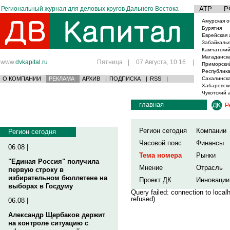
Региональный журнал для деловых кругов Дальнего Востока
АТР
Р
Амурская о
Бурятия
Еврейская 
Забайкаль
Камчатский
Магаданска
www.
dvkapital.ru
Пятница
|
07 Августа, 10:16
|
Приморски
Республика
О КОМПАНИИ
РЕКЛАМА
АРХИВ
|
ПОДПИСКА
|
RSS
|
Сахалинска
Хабаровски
Чукотский 
главная
Р
Регион сегодня
Компании
Регион сегодня
Часовой пояс
Финансы
06.08 |
Тема номера
Рынки
"Единая Россия" получила
Мнение
Отрасль
первую строку в
избирательном бюллетене на
Проект ДК
Инновации
выборах в Госдуму
Query failed: connection to loca
refused).
06.08 |
Александр Щербаков держит
на контроле ситуацию с