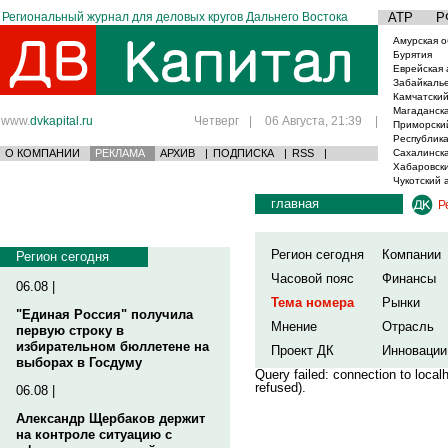
Региональный журнал для деловых кругов Дальнего Востока
АТР
Р
Амурская о
Бурятия
Еврейская 
Забайкаль
Камчатский
Магаданска
www.
dvkapital.ru
Четверг
|
06 Августа, 21:39
|
Приморски
Республика
О КОМПАНИИ
РЕКЛАМА
АРХИВ
|
ПОДПИСКА
|
RSS
|
Сахалинска
Хабаровски
Чукотский 
главная
Р
Регион сегодня
Компании
Регион сегодня
Часовой пояс
Финансы
06.08 |
Тема номера
Рынки
"Единая Россия" получила
Мнение
Отрасль
первую строку в
избирательном бюллетене на
Проект ДК
Инновации
выборах в Госдуму
Query failed: connection to loca
refused).
06.08 |
Александр Щербаков держит
на контроле ситуацию с