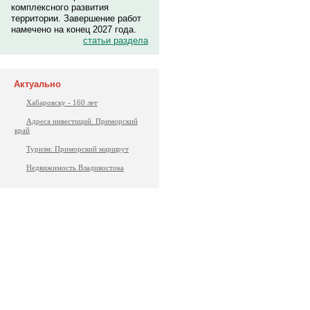
комплексного развития
территории. Завершение работ
намечено на конец 2027 года.
статьи раздела
Актуально
Хабаровску - 160 лет
Адреса инвестиций. Приморский
край
Туризм: Приморский маршрут
Недвижимость Владивостока