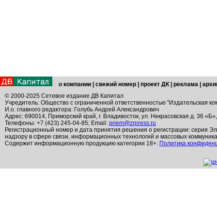
о компании
|
свежий номер
|
проект ДК
|
реклама
|
архи
© 2000-2025 Сетевое издание ДВ Капитал
Учредитель: Общество с ограниченной ответственностью "Издательская ко
И.о. главного редактора: Голубь Андрей Александрович
Адрес: 690014, Приморский край, г. Владивосток, ул. Некрасовская д. 36 «Б»
Телефоны: +7 (423) 245-04-85; Email:
priem@zrpress.ru
Регистрационный номер и дата принятия решения о регистрации: серия Эл
надзору в сфере связи, информационных технологий и массовых коммуник
Содержит информационную продукцию категории 18+.
Политика конфиден