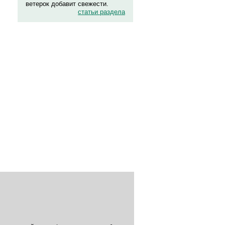
ветерок добавит свежести.
статьи раздела