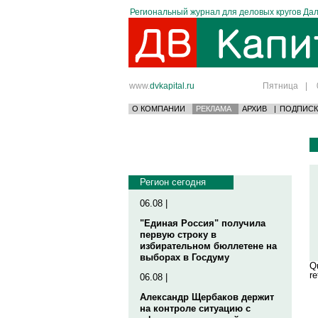
Региональный журнал для деловых кругов Дал
www.
dvkapital.ru
Пятница
|
О КОМПАНИИ
РЕКЛАМА
АРХИВ
|
ПОДПИСК
Регион сегодня
06.08 |
"Единая Россия" получила
первую строку в
избирательном бюллетене на
выборах в Госдуму
Qu
re
06.08 |
Александр Щербаков держит
на контроле ситуацию с