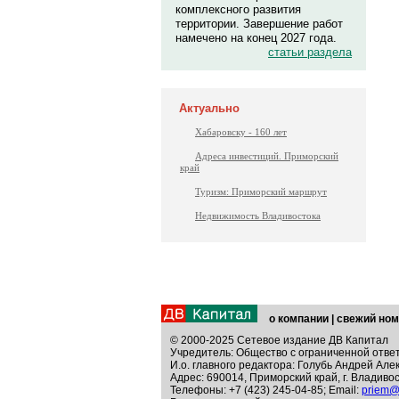
комплексного развития
территории. Завершение работ
намечено на конец 2027 года.
статьи раздела
Актуально
Хабаровску - 160 лет
Адреса инвестиций. Приморский
край
Туризм: Приморский маршрут
Недвижимость Владивостока
о компании
|
свежий ном
© 2000-2025 Сетевое издание ДВ Капитал
Учредитель: Общество с ограниченной отве
И.о. главного редактора: Голубь Андрей Але
Адрес: 690014, Приморский край, г. Владивос
Телефоны: +7 (423) 245-04-85; Email:
priem@