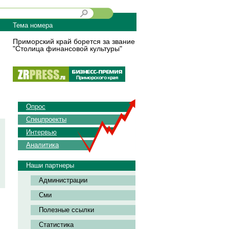
Тема номера
Приморский край борется за звание
"Столица финансовой культуры"
Опрос
Спецпроекты
Интервью
Аналитика
Наши партнеры
Администрации
Сми
Полезные ссылки
Статистика