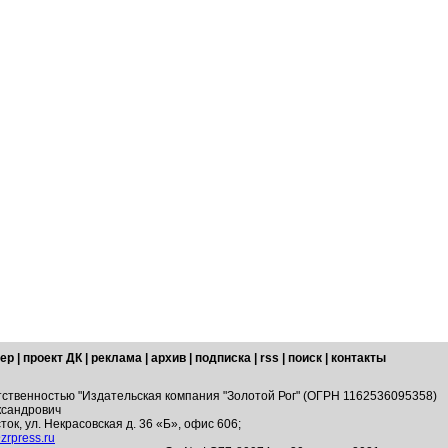
ер
|
проект ДК
|
реклама
|
архив
|
подписка
|
rss
|
поиск
|
контакты
тственностью "Издательская компания "Золотой Рог" (ОГРН 1162536095358)
ксандрович
ток, ул. Некрасовская д. 36 «Б», офис 606;
zrpress.ru