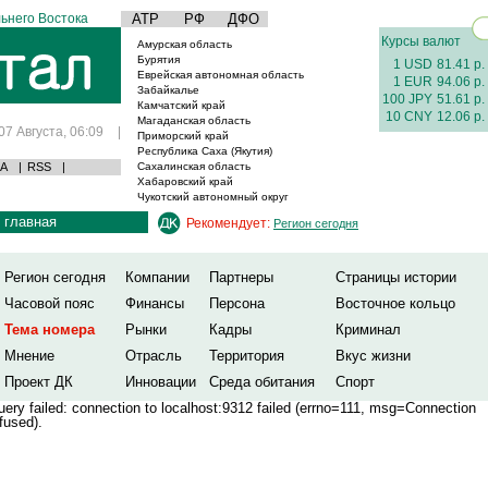
ьнего Востока
АТР
РФ
ДФО
Курсы валют
Амурская область
Бурятия
1 USD
81.41 р.
Еврейская автономная область
1 EUR
94.06 р.
Забайкалье
100 JPY
51.61 р.
Камчатский край
10 CNY
12.06 р.
Магаданская область
07 Августа, 06:09
|
Приморский край
Республика Саха (Якутия)
А
|
RSS
|
Сахалинская область
Хабаровский край
Чукотский автономный округ
главная
Рекомендует:
Регион сегодня
Регион сегодня
Компании
Партнеры
Страницы истории
Часовой пояс
Финансы
Персона
Восточное кольцо
Тема номера
Рынки
Кадры
Криминал
Мнение
Отрасль
Территория
Вкус жизни
Проект ДК
Инновации
Среда обитания
Спорт
ery failed: connection to localhost:9312 failed (errno=111, msg=Connection
fused).