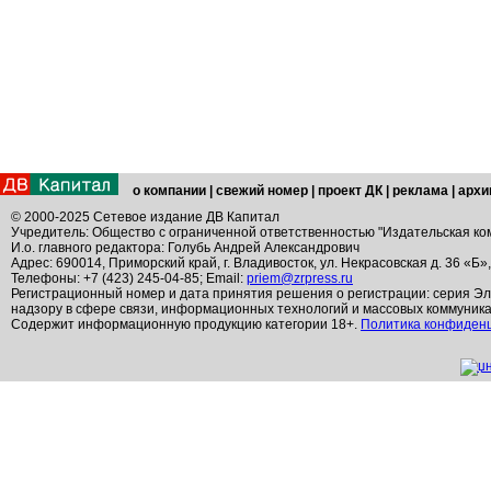
о компании
|
свежий номер
|
проект ДК
|
реклама
|
архи
© 2000-2025 Сетевое издание ДВ Капитал
Учредитель: Общество с ограниченной ответственностью "Издательская ко
И.о. главного редактора: Голубь Андрей Александрович
Адрес: 690014, Приморский край, г. Владивосток, ул. Некрасовская д. 36 «Б»
Телефоны: +7 (423) 245-04-85; Email:
priem@zrpress.ru
Регистрационный номер и дата принятия решения о регистрации: серия Эл
надзору в сфере связи, информационных технологий и массовых коммуник
Содержит информационную продукцию категории 18+.
Политика конфиден