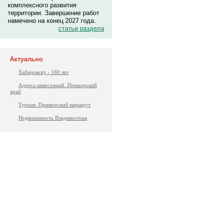
комплексного развития
территории. Завершение работ
намечено на конец 2027 года.
статьи раздела
Актуально
Хабаровску - 160 лет
Адреса инвестиций. Приморский
край
Туризм: Приморский маршрут
Недвижимость Владивостока