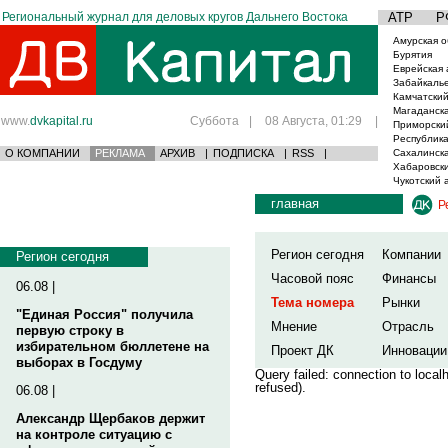
Региональный журнал для деловых кругов Дальнего Востока
АТР
Р
Амурская о
Бурятия
Еврейская 
Забайкаль
Камчатский
Магаданска
www.
dvkapital.ru
Суббота
|
08 Августа, 01:29
|
Приморски
Республика
О КОМПАНИИ
РЕКЛАМА
АРХИВ
|
ПОДПИСКА
|
RSS
|
Сахалинска
Хабаровски
Чукотский 
главная
Р
Регион сегодня
Компании
Регион сегодня
Часовой пояс
Финансы
06.08 |
Тема номера
Рынки
"Единая Россия" получила
Мнение
Отрасль
первую строку в
избирательном бюллетене на
Проект ДК
Инновации
выборах в Госдуму
Query failed: connection to loca
refused).
06.08 |
Александр Щербаков держит
на контроле ситуацию с