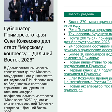
Новости раздела
Более 370 тысяч примор
этом году
Губернатор
Реки Приморья вернулис
Технологиям будущего п
Приморского края
Почти 200 тысяч приморц
Олег Кожемяко дал
для благоустройства-2025
24 протокола составили
старт "Морскому
режима в приморских леса
конгрессу – Дальний
Более 16 километров во
заменят в Приморье
Восток 2026"
Новые инициативы по р
предложили в Приморье
В Дальневосточном морском
Первый класс для подго
тренажерном центре Морского
появился в Приморье
государственного университета
Олег Кожемяко провел р
им. адмирала Г. И. Невельского
Центризбиркома России Э
во Владивостоке состоялась
Новый акселератор "пос
торжественная церемония
приморцев
открытия конкурса
профессионального мастерства
"Море зовет 2026", одного из
самых ярких событий "Морского
конгресса – Дальний Восток
2026".