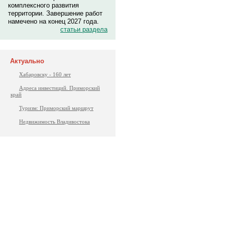
комплексного развития
территории. Завершение работ
намечено на конец 2027 года.
статьи раздела
Актуально
Хабаровску - 160 лет
Адреса инвестиций. Приморский
край
Туризм: Приморский маршрут
Недвижимость Владивостока