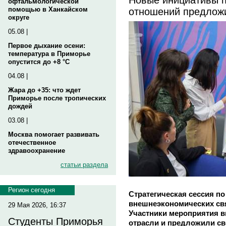
офтальмологической
отношений предлож
помощью в Ханкайском
округе
05.08 |
Первое дыхание осени:
температура в Приморье
опустится до +8 °C
04.08 |
Жара до +35: что ждет
Приморье после тропических
дождей
03.08 |
Москва помогает развивать
отечественное
здравоохранение
статьи раздела
Регион сегодня
Стратегическая сессия п
внешнеэкономических свя
29 Мая 2026, 16:37
Участники мероприятия 
Студенты Приморья
отрасли и предложили с