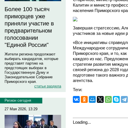
Калитин и министр професс
Более 100 тысяч
населения Приморского кра
приморцев уже
приняли участие в
Завершая стратсессию, Ал
предварительном
участников за новые идеи 
голосовании
«Все инициативы справедли
"Единой России"
Международное сотрудниче
Приморского края, и то, как
Жители региона продолжают
каждого из нас. Предложе
выбирать кандидатов, которые
представят партию на
стратегии развития между
предстоящих выборах в
связей региона до 2028 год
Государственную Думу и
подготовке такого важного 
Законодательное Собрание
агентства.
Приморского края.
статьи раздела
Теги:
Регион сегодня
27 Мая 2026, 13:29
Loading...