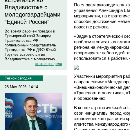
встретился во
По словам руководителя кр
Владивостоке с
управления Александра Ша
молодогвардейцами
мероприятия, на стратегич
"Единой России"
способы достижения желае
повестке региона.
Во время рабочей поездки в
Приморский край Зампред
«Задача стратегической се
Правительства РФ –
проблем и описать возможн
полномочный представитель
региона на международном 
Президента РФ в ДФО Юрий
сформируете набор идей, л
Трутнев встретился во
использоваться в работе», 
Владивостоке с молодежью.
статьи раздела
Участники мероприятия раб
Регион сегодня
направлениям: «Междунаро
«Внешнеэкономическая деят
28 Мая 2026, 14:14
«Транспорт и логистика», «
и образование».
В конце стратегической се
свои инициативы перед жюр
экономического развития к
агентства международного
Старичков, министр промыш