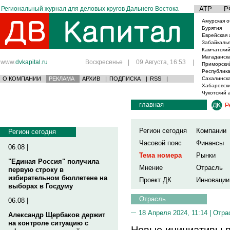
Региональный журнал для деловых кругов Дальнего Востока
АТР
Р
Амурская о
Бурятия
Еврейская 
Забайкаль
Камчатский
Магаданска
www.
dvkapital.ru
Воскресенье
|
09 Августа, 16:53
|
Приморски
Республика
О КОМПАНИИ
РЕКЛАМА
АРХИВ
|
ПОДПИСКА
|
RSS
|
Сахалинска
Хабаровски
Чукотский 
главная
Р
Регион сегодня
Компании
Регион сегодня
Часовой пояс
Финансы
06.08 |
Тема номера
Рынки
"Единая Россия" получила
Мнение
Отрасль
первую строку в
избирательном бюллетене на
Проект ДК
Инновации
выборах в Госдуму
Отрасль
06.08 |
18 Апреля 2024, 11:14 |
Отра
Александр Щербаков держит
на контроле ситуацию с
Новые инициативы 