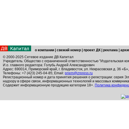
о компании
|
свежий номер
|
проект ДК
|
реклама
|
архи
© 2000-2025 Сетевое издание ДВ Капитал
Учредитель: Общество с ограниченной ответственностью "Издательская ко
И.о. главного редактора: Голубь Андрей Александрович
Адрес: 690014, Приморский край, г. Владивосток, ул. Некрасовская д. 36 «Б»
Телефоны: +7 (423) 245-04-85; Email:
priem@zrpress.ru
Регистрационный номер и дата принятия решения о регистрации: серия Эл
надзору в сфере связи, информационных технологий и массовых коммуник
Содержит информационную продукцию категории 18+.
Политика конфиден