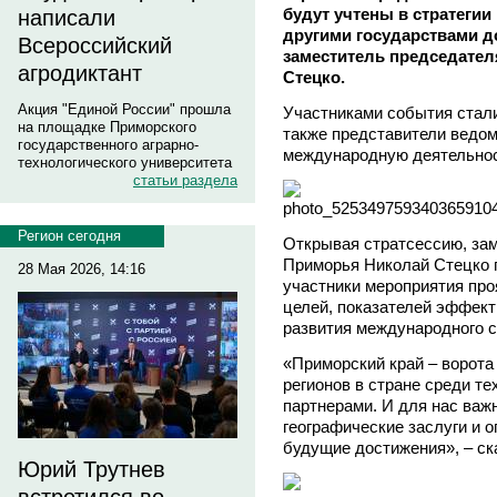
будут учтены в стратегии
написали
другими государствами д
Всероссийский
заместитель председате
агродиктант
Стецко.
Акция "Единой России" прошла
Участниками события стали
на площадке Приморского
также представители ведом
государственного аграрно-
международную деятельнос
технологического университета
статьи раздела
Регион сегодня
Открывая стратсессию, за
Приморья Николай Стецко п
28 Мая 2026, 14:16
участники мероприятия про
целей, показателей эффект
развития международного с
«Приморский край – ворота
регионов в стране среди те
партнерами. И для нас важ
географические заслуги и 
будущие достижения», – ск
Юрий Трутнев