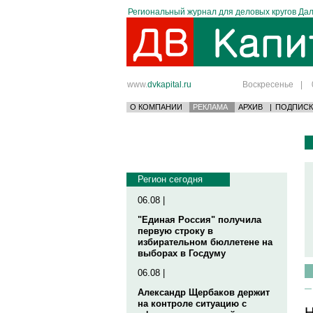
Региональный журнал для деловых кругов Дал
www.
dvkapital.ru
Воскресенье
|
О КОМПАНИИ
РЕКЛАМА
АРХИВ
|
ПОДПИСК
Регион сегодня
06.08 |
"Единая Россия" получила
первую строку в
избирательном бюллетене на
выборах в Госдуму
06.08 |
Александр Щербаков держит
на контроле ситуацию с
Н