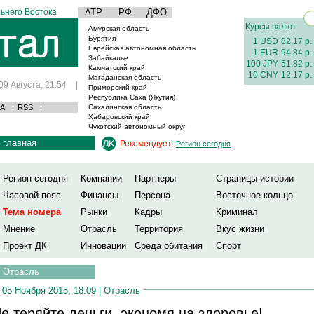
ьнего Востока
АТР
РФ
ДФО
Курсы валют
Амурская область
Бурятия
1 USD
82.17 р.
Еврейская автономная область
1 EUR
94.84 р.
Забайкалье
100 JPY
51.82 р.
Камчатский край
10 CNY
12.17 р.
Магаданская область
09 Августа, 21:54
|
Приморский край
Республика Саха (Якутия)
А
|
RSS
|
Сахалинская область
Хабаровский край
Чукотский автономный округ
главная
Рекомендует:
Регион сегодня
Регион сегодня
Компании
Партнеры
Страницы истории
Часовой пояс
Финансы
Персона
Восточное кольцо
Тема номера
Рынки
Кадры
Криминал
Мнение
Отрасль
Территория
Вкус жизни
Проект ДК
Инновации
Среда обитания
Спорт
Отрасль
05 Ноября 2015, 18:09 |
Отрасль
е теряйте деньги, экономя на здоровье!