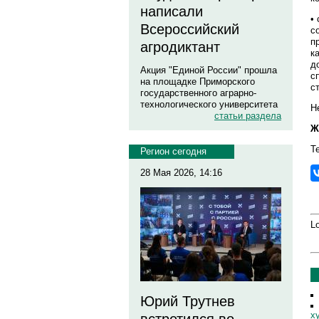
написали
•
Всероссийский
с
п
агродиктант
к
д
Акция "Единой России" прошла
с
на площадке Приморского
с
государственного аграрно-
технологического университета
Н
статьи раздела
Ж
Т
Регион сегодня
28 Мая 2026, 14:16
Lo
Юрий Трутнев
х