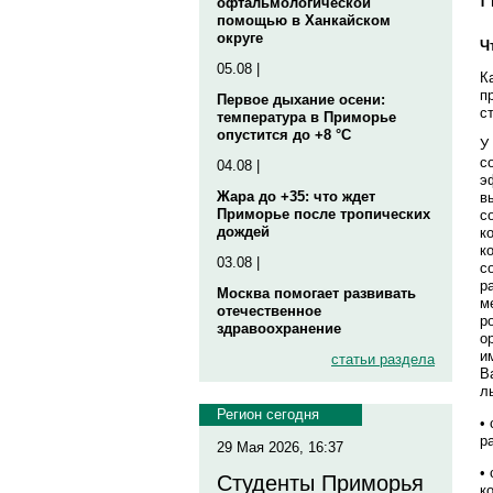
офтальмологической
помощью в Ханкайском
округе
Ч
05.08 |
К
п
Первое дыхание осени:
с
температура в Приморье
опустится до +8 °C
У
с
04.08 |
э
Жара до +35: что ждет
в
Приморье после тропических
с
дождей
к
к
03.08 |
с
р
Москва помогает развивать
м
отечественное
р
здравоохранение
о
и
статьи раздела
В
л
Регион сегодня
•
р
29 Мая 2026, 16:37
•
Студенты Приморья
к