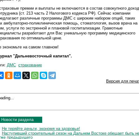
 страховые премии и выплаты не включаются в состав совокупного дохо
отрудника (ст. 213 часть 2 Налогового кодекса РФ). Сейчас компании
редлагают различные программы ДМС с широким набором опций, таких
ак амбулаторно-поликлиническая помощь, стоматология, вызов врача на
ом, услуги по экстренной и плановой госпитализации. Грамотные
пециалисты разработают для Вас уникальную программу медицинского
трахования по оптимальной цене.
е экономьте на самом главном!
урнал "Дальневосточный капитал".
еги:
ДМС
страхование
Версия для печа
ading...
Новости раздела
Не теряйте деньги, экономя на здоровье!
Наступивший строительный сезон на Дальнем Востоке обещает быть н
уже предыдущего