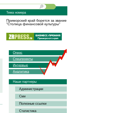
Тема номера
Приморский край борется за звание
"Столица финансовой культуры"
Опрос
Спецпроекты
Интервью
Аналитика
Наши партнеры
Администрации
Сми
Полезные ссылки
Статистика