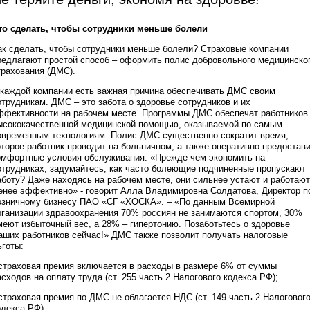
то сделать, чтобы сотрудники меньше болели
ак сделать, чтобы сотрудники меньше болели? Страховые компании
редлагают простой способ – оформить полис добровольного медицинско
трахования (ДМС).
 каждой компании есть важная причина обеспечивать ДМС своим
отрудникам. ДМС – это забота о здоровье сотрудников и их
ффективности на рабочем месте. Программы ДМС обеспечат работников
ысококачественной медицинской помощью, оказываемой по самым
овременным технологиям. Полис ДМС существенно сократит время,
оторое работник проводит на больничном, а также оперативно предостав
омфортные условия обслуживания. «Прежде чем экономить на
отрудниках, задумайтесь, как часто болеющие подчиненные пропускают
аботу? Даже находясь на рабочем месте, они сильнее устают и работают
енее эффективно» - говорит Алла Владимировна Солдатова, Директор п
озничному бизнесу ПАО «СГ «ХОСКА». – «По данным Всемирной
рганизации здравоохранения 70% россиян не занимаются спортом, 30%
меют избыточный вес, а 28% – гипертонию. Позаботьтесь о здоровье
аших работников сейчас!» ДМС также позволит получать налоговые
ьготы:
 страховая премия включается в расходы в размере 6% от суммы
асходов на оплату труда (ст. 255 часть 2 Налогового кодекса РФ);
 страховая премия по ДМС не облагается НДС (ст. 149 часть 2 Налоговог
одекса РФ);