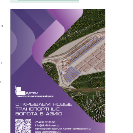
го
ит
о
о