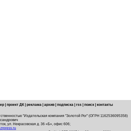
ер
|
проект ДК
|
реклама
|
архив
|
подписка
|
rss
|
поиск
|
контакты
тственностью "Издательская компания "Золотой Рог" (ОГРН 1162536095358)
ксандрович
ток, ул. Некрасовская д. 36 «Б», офис 606;
zrpress.ru