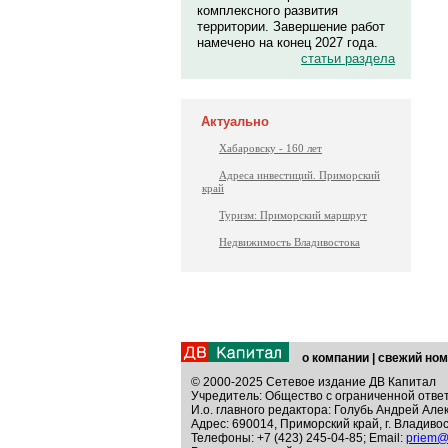
комплексного развития
территории. Завершение работ
намечено на конец 2027 года.
статьи раздела
Актуально
Хабаровску - 160 лет
Адреса инвестиций. Приморский
край
Туризм: Приморский маршрут
Недвижимость Владивостока
о компании
|
свежий ном
© 2000-2025 Сетевое издание ДВ Капитал
Учредитель: Общество с ограниченной отве
И.о. главного редактора: Голубь Андрей Але
Адрес: 690014, Приморский край, г. Владивос
Телефоны: +7 (423) 245-04-85; Email:
priem@