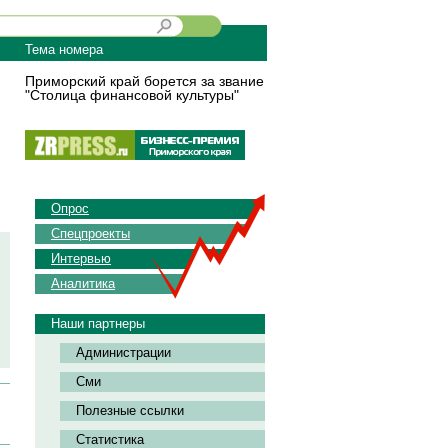
Тема номера
Приморский край борется за звание
"Столица финансовой культуры"
Опрос
Спецпроекты
Интервью
Аналитика
Наши партнеры
Администрации
Сми
Полезные ссылки
Статистика