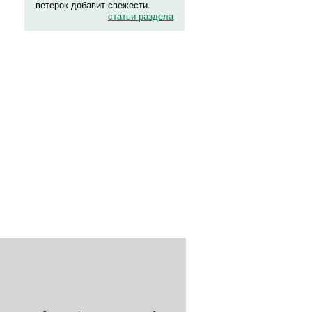
ветерок добавит свежести.
статьи раздела