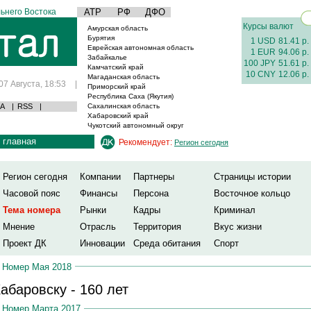
ьнего Востока
АТР
РФ
ДФО
Курсы валют
Амурская область
Бурятия
1 USD
81.41 р.
Еврейская автономная область
1 EUR
94.06 р.
Забайкалье
100 JPY
51.61 р.
Камчатский край
10 CNY
12.06 р.
Магаданская область
07 Августа, 18:53
|
Приморский край
Республика Саха (Якутия)
А
|
RSS
|
Сахалинская область
Хабаровский край
Чукотский автономный округ
главная
Рекомендует:
Регион сегодня
Регион сегодня
Компании
Партнеры
Страницы истории
Часовой пояс
Финансы
Персона
Восточное кольцо
Тема номера
Рынки
Кадры
Криминал
Мнение
Отрасль
Территория
Вкус жизни
Проект ДК
Инновации
Среда обитания
Спорт
Номер Мая 2018
абаровску - 160 лет
Номер Марта 2017