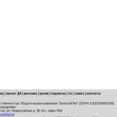
ер
|
проект ДК
|
реклама
|
архив
|
подписка
|
rss
|
поиск
|
контакты
тственностью "Издательская компания "Золотой Рог" (ОГРН 1162536095358)
ксандрович
ток, ул. Некрасовская д. 36 «Б», офис 606;
zrpress.ru