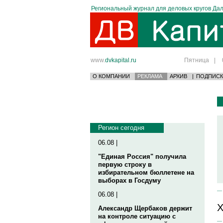
Региональный журнал для деловых кругов Дал
www.
dvkapital.ru
Пятница
|
О КОМПАНИИ
РЕКЛАМА
АРХИВ
|
ПОДПИСК
Регион сегодня
06.08 |
"Единая Россия" получила
первую строку в
избирательном бюллетене на
выборах в Госдуму
06.08 |
Х
Александр Щербаков держит
на контроле ситуацию с