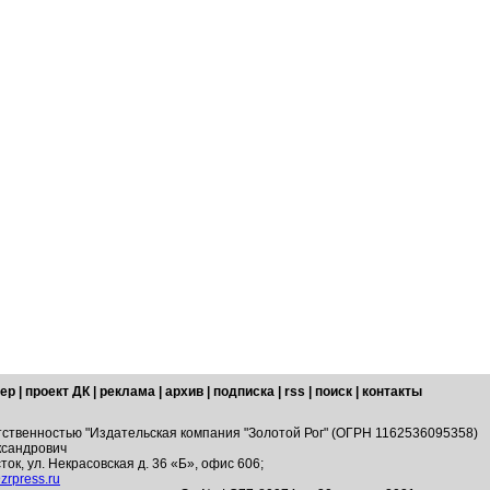
ер
|
проект ДК
|
реклама
|
архив
|
подписка
|
rss
|
поиск
|
контакты
тственностью "Издательская компания "Золотой Рог" (ОГРН 1162536095358)
ксандрович
ток, ул. Некрасовская д. 36 «Б», офис 606;
zrpress.ru