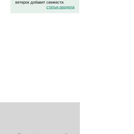
ветерок добавит свежести.
статьи раздела