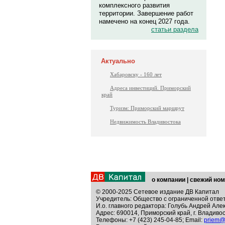
комплексного развития
территории. Завершение работ
намечено на конец 2027 года.
статьи раздела
Актуально
Хабаровску - 160 лет
Адреса инвестиций. Приморский
край
Туризм: Приморский маршрут
Недвижимость Владивостока
о компании
|
свежий ном
© 2000-2025 Сетевое издание ДВ Капитал
Учредитель: Общество с ограниченной отве
И.о. главного редактора: Голубь Андрей Але
Адрес: 690014, Приморский край, г. Владивос
Телефоны: +7 (423) 245-04-85; Email:
priem@