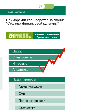
Тема номера
Приморский край борется за звание
"Столица финансовой культуры"
Опрос
Спецпроекты
Интервью
Аналитика
Наши партнеры
Администрации
Сми
Полезные ссылки
Статистика