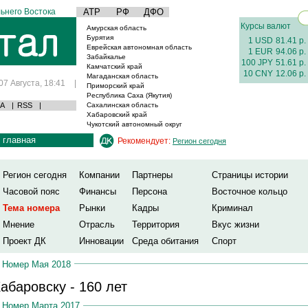
ьнего Востока
АТР
РФ
ДФО
Курсы валют
Амурская область
Бурятия
1 USD
81.41 р.
Еврейская автономная область
1 EUR
94.06 р.
Забайкалье
100 JPY
51.61 р.
Камчатский край
10 CNY
12.06 р.
Магаданская область
07 Августа, 18:41
|
Приморский край
Республика Саха (Якутия)
А
|
RSS
|
Сахалинская область
Хабаровский край
Чукотский автономный округ
главная
Рекомендует:
Регион сегодня
Регион сегодня
Компании
Партнеры
Страницы истории
Часовой пояс
Финансы
Персона
Восточное кольцо
Тема номера
Рынки
Кадры
Криминал
Мнение
Отрасль
Территория
Вкус жизни
Проект ДК
Инновации
Среда обитания
Спорт
Номер Мая 2018
абаровску - 160 лет
Номер Марта 2017