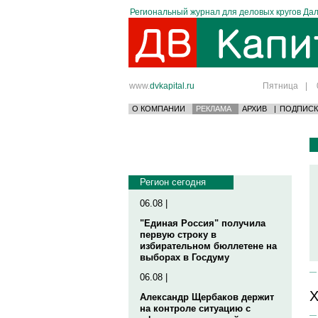
Региональный журнал для деловых кругов Дал
www.
dvkapital.ru
Пятница
|
О КОМПАНИИ
РЕКЛАМА
АРХИВ
|
ПОДПИСК
Регион сегодня
06.08 |
"Единая Россия" получила
первую строку в
избирательном бюллетене на
выборах в Госдуму
06.08 |
Х
Александр Щербаков держит
на контроле ситуацию с