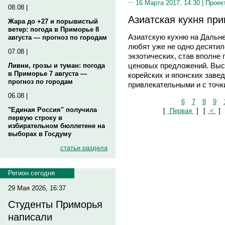
16 Марта 2017, 14:30 |
Проек
08.08 |
Азиатская кухня пр
Жара до +27 и порывистый
ветер: погода в Приморье 8
Азиатскую кухню на Дальне
августа — прогноз по городам
любят уже не одно десятил
07.08 |
экзотических, став вполне
ценовых предложений. Высо
Ливни, грозы и туман: погода
в Приморье 7 августа —
корейских и японских заве
прогноз по городам
привлекательными и с точк
06.08 |
6
7
8
9
"Единая Россия" получила
[
Первая
]
[
<
]
первую строку в
избирательном бюллетене на
выборах в Госдуму
статьи раздела
Регион сегодня
29 Мая 2026, 16:37
Студенты Приморья
написали