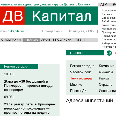
Региональный журнал для деловых кругов Дальнего Востока
АТР
Р
Амурская о
Бурятия
Еврейская 
Забайкаль
Камчатский
Магаданска
www.
dvkapital.ru
Понедельник
|
10 Августа, 21:05
|
Приморски
Республика
О КОМПАНИИ
РЕКЛАМА
АРХИВ
|
ПОДПИСКА
|
RSS
|
Сахалинска
Хабаровски
Чукотский 
главная
Р
Регион сегодня
Компании
Регион сегодня
Часовой пояс
Финансы
10.08 |
Тема номера
Рынки
Жара до +30 без дождей в
Мнение
Отрасль
Приморье — прогноз погоды
по городам
Проект ДК
Инновации
09.08 |
Адреса инвестиций.
2°C в разгар лета: в Приморье
неожиданно похолодает —
прогноз погоды на неделю