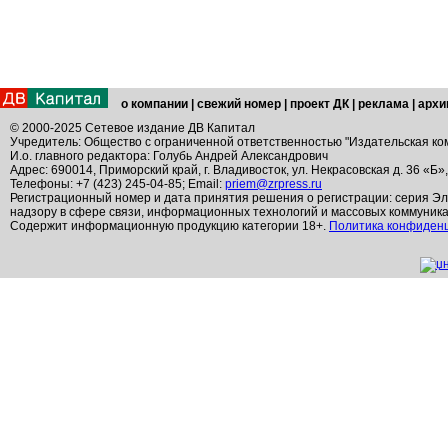
о компании
|
свежий номер
|
проект ДК
|
реклама
|
архи
© 2000-2025 Сетевое издание ДВ Капитал
Учредитель: Общество с ограниченной ответственностью "Издательская ко
И.о. главного редактора: Голубь Андрей Александрович
Адрес: 690014, Приморский край, г. Владивосток, ул. Некрасовская д. 36 «Б»
Телефоны: +7 (423) 245-04-85; Email:
priem@zrpress.ru
Регистрационный номер и дата принятия решения о регистрации: серия Эл
надзору в сфере связи, информационных технологий и массовых коммуник
Содержит информационную продукцию категории 18+.
Политика конфиден