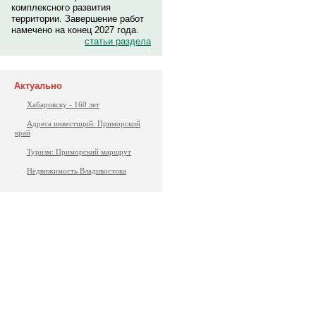
комплексного развития
территории. Завершение работ
намечено на конец 2027 года.
статьи раздела
Актуально
Хабаровску - 160 лет
Адреса инвестиций. Приморский
край
Туризм: Приморский маршрут
Недвижимость Владивостока