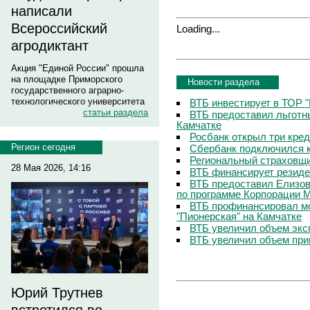
написали
Всероссийский
Loading...
агродиктант
Акция "Единой России" прошла
на площадке Приморского
Новости раздела
государственного аграрно-
технологического университета
ВТБ инвестирует в ТОР "
статьи раздела
ВТБ предоставил льготны
Камчатке
Росбанк открыл три кре
Регион сегодня
Сбербанк подключился к
Региональный страховщи
28 Мая 2026, 14:16
ВТБ финансирует резиде
ВТБ предоставил Елизо
по программе Корпорации
ВТБ профинансировал м
"Пионерская" на Камчатке
ВТБ увеличил объем экс
ВТБ увеличил объем при
Юрий Трутнев