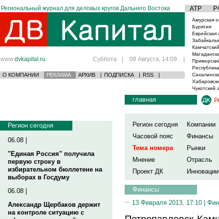
Региональный журнал для деловых кругов Дальнего Востока
АТР
Р
Амурская о
Бурятия
Еврейская 
Забайкаль
Камчатский
Магаданска
www.
dvkapital.ru
Суббота
|
08 Августа, 14:09
|
Приморски
Республика
О КОМПАНИИ
РЕКЛАМА
АРХИВ
|
ПОДПИСКА
|
RSS
|
Сахалинска
Хабаровски
Чукотский 
главная
Р
Регион сегодня
Компании
Регион сегодня
Часовой пояс
Финансы
06.08 |
Тема номера
Рынки
"Единая Россия" получила
Мнение
Отрасль
первую строку в
избирательном бюллетене на
Проект ДК
Инновации
выборах в Госдуму
Финансы
06.08 |
13 Февраля 2013, 17:10 |
Фин
Александр Щербаков держит
на контроле ситуацию с
Петропавловск-Кам