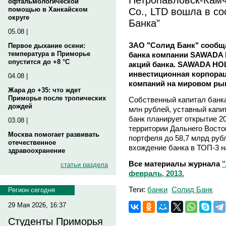
офтальмологической
Co., LTD вошла в с
помощью в Ханкайском
округе
Банка"
05.08 |
ЗАО "Солид Банк" сообща
Первое дыхание осени:
температура в Приморье
банка компании SAWADA H
опустится до +8 °C
акций банка. SAWADA HOL
инвестиционная корпора
04.08 |
компаний на мировом ры
Жара до +35: что ждет
Приморье после тропических
Собственный капитал банка 
дождей
млн рублей, уставный капит
банк планирует открытие 2
03.08 |
территории Дальнего Восто
Москва помогает развивать
портфеля до 58,7 млрд рубл
отечественное
вхождение банка в ТОП-3 
здравоохранение
Все материалы журнала
статьи раздела
февраль, 2013.
Теги:
банки
Солид Банк
Регион сегодня
29 Мая 2026, 16:37
Студенты Приморья