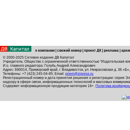
о компании
|
свежий номер
|
проект ДК
|
реклама
|
архи
© 2000-2025 Сетевое издание ДВ Капитал
Учредитель: Общество с ограниченной ответственностью "Издательская ко
И.о. главного редактора: Голубь Андрей Александрович
Адрес: 690014, Приморский край, г. Владивосток, ул. Некрасовская д. 36 «Б»
Телефоны: +7 (423) 245-04-85; Email:
priem@zrpress.ru
Регистрационный номер и дата принятия решения о регистрации: серия Эл
надзору в сфере связи, информационных технологий и массовых коммуник
Содержит информационную продукцию категории 18+.
Политика конфиден