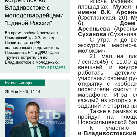
встретился во
«Ночь музеев» 
площадках
Музея и
Владивостоке с
имени В.К. Арсен
молодогвардейцами
(
Светланская, 20),
М
"Единой России"
6),
Дом
Арсеньева
(Арсень
Во время рабочей поездки в
Суханова
(Суханова,
Приморский край Зампред
С утра и до ве
Правительства РФ –
экскурсии, мастер-
полномочный представитель
молоком».
Президента РФ в ДФО Юрий
21 мая на пл
Трутнев встретился во
Лесная,45) с 11.00 
Владивостоке с молодежью.
внешней и внутре
статьи раздела
работать детски
участники своими ру
Регион сегодня
открытку с изобра
посетители смогут 
28 Мая 2026, 14:14
марафоне. Игра с
каждый из которых 
заданий и спортивны
Также в рамках 
пройдут на площ
Новосильцевской ба
К участию 
и
Владивостокский