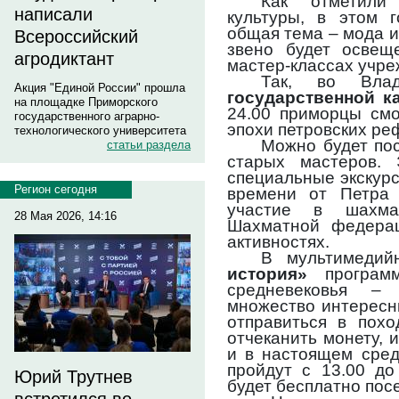
Как отметили
написали
культуры, в этом 
общая тема – мода и
Всероссийский
звено будет освеще
агродиктант
мастер-классах учре
Так, во Влад
Акция "Единой России" прошла
государственной к
на площадке Приморского
24.00 приморцы смо
государственного аграрно-
эпохи петровских ре
технологического университета
Можно будет пос
статьи раздела
старых мастеров. 
специальные экскурс
Регион сегодня
времени от Петра 
участие в шахма
28 Мая 2026, 14:16
Шахматной федерац
активностях.
В мультимедий
история»
программ
средневековья – 
множество интересн
отправиться в похо
отчеканить монету, 
и в настоящем сред
пройдут с 13.00 до
Юрий Трутнев
будет бесплатно посе