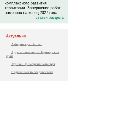
комплексного развития
территории. Завершение работ
намечено на конец 2027 года.
статьи раздела
Актуально
Хабаровску - 160 лет
Адреса инвестиций. Приморский
край
Туризм: Приморский маршрут
Недвижимость Владивостока