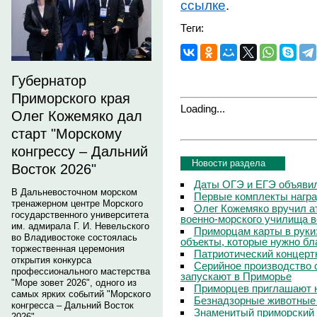
ссылке
.
Теги:
Губернатор
Приморского края
Loading...
Олег Кожемяко дал
старт "Морскому
конгрессу – Дальний
Новости раздела
Восток 2026"
Даты ОГЭ и ЕГЭ объяви
В Дальневосточном морском
Первые комплекты наград
тренажерном центре Морского
Олег Кожемяко вручил а
государственного университета
военно-морского училища 
им. адмирала Г. И. Невельского
Приморцам карты в руки:
во Владивостоке состоялась
объекты, которые нужно бл
торжественная церемония
Патриотический концерт
открытия конкурса
Серийное производство 
профессионального мастерства
запускают в Приморье
"Море зовет 2026", одного из
Приморцев приглашают н
самых ярких событий "Морского
Безнадзорные животные 
конгресса – Дальний Восток
Знаменитый приморский 
2026".