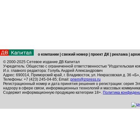
о компании
|
свежий номер
|
проект ДК
|
реклама
|
архи
© 2000-2025 Сетевое издание ДВ Капитал
Учредитель: Общество с ограниченной ответственностью "Издательская ко
И.о. главного редактора: Голубь Андрей Александрович
Адрес: 690014, Приморский край, г. Владивосток, ул. Некрасовская д. 36 «Б»
Телефоны: +7 (423) 245-04-85; Email:
priem@zrpress.ru
Регистрационный номер и дата принятия решения о регистрации: серия Эл
надзору в сфере связи, информационных технологий и массовых коммуник
Содержит информационную продукцию категории 18+.
Политика конфиден