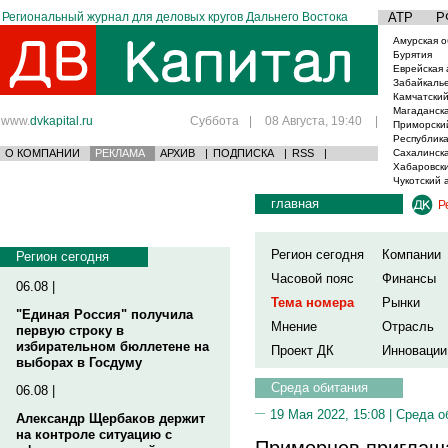
Региональный журнал для деловых кругов Дальнего Востока
АТР
Р
Амурская о
Бурятия
Еврейская 
Забайкаль
Камчатский
Магаданска
www.
dvkapital.ru
Суббота
|
08 Августа, 19:40
|
Приморски
Республика
О КОМПАНИИ
РЕКЛАМА
АРХИВ
|
ПОДПИСКА
|
RSS
|
Сахалинска
Хабаровски
Чукотский 
главная
Р
Регион сегодня
Компании
Регион сегодня
Часовой пояс
Финансы
06.08 |
Тема номера
Рынки
"Единая Россия" получила
Мнение
Отрасль
первую строку в
избирательном бюллетене на
Проект ДК
Инновации
выборах в Госдуму
Среда обитания
06.08 |
19 Мая 2022, 15:08 |
Среда о
Александр Щербаков держит
на контроле ситуацию с
Приморцев приглаша