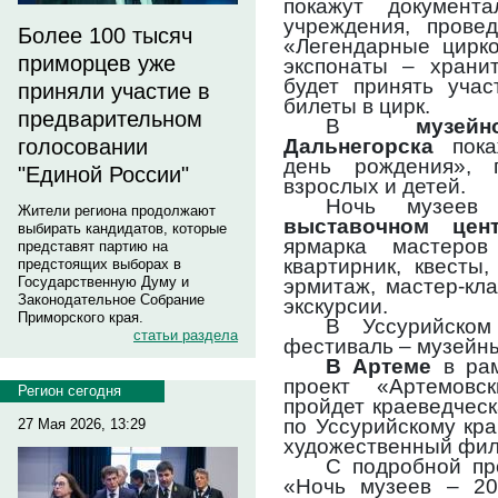
покажут документ
учреждения, провед
Более 100 тысяч
«Легендарные цирк
приморцев уже
экспонаты – храни
будет принять учас
приняли участие в
билеты в цирк.
предварительном
В
музей
Дальнегорска
пока
голосовании
день рождения», 
"Единой России"
взрослых и детей.
Ночь музее
Жители региона продолжают
выставочном цен
выбирать кандидатов, которые
ярмарка мастеров
представят партию на
квартирник, квесты
предстоящих выборах в
Государственную Думу и
эрмитаж, мастер-кл
Законодательное Собрание
экскурсии.
Приморского края.
В Уссурийско
статьи раздела
фестиваль – музейны
В Артеме
в рам
проект «Артемовс
Регион сегодня
пройдет краеведчес
по Уссурийскому кра
27 Мая 2026, 13:29
художественный фил
С подробной пр
«Ночь музеев – 2